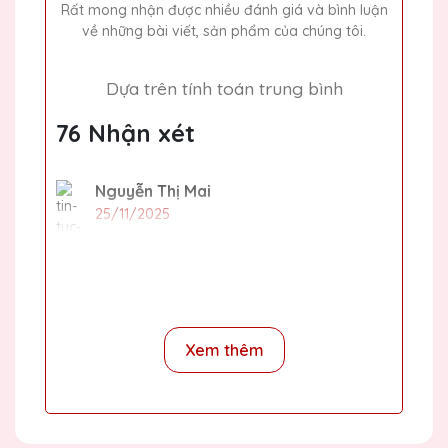
Rất mong nhận được nhiều đánh giá và bình luận
về những bài viết, sản phẩm của chúng tôi.
Dựa trên tính toán trung bình
76 Nhận xét
Nguyễn Thị Mai
25/11/2025
Lần đầu tiên mình đặt hàng tại Quà Tặng
Pha Lê QTG và rất ấn tượng với chất lượng
và thiết kế sản phẩm. Chắc chắn sẽ quay lại
đặt thêm trong tương lai.
Xem thêm
Dương Văn Thành
25/11/2025