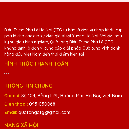
tuyệt vời!
Hoàng Thị Vân
Biểu Trưng Pha Lê Hà Nội QTG tự hào là đơn vị nhập khẩu cúp
25/11/2025
pha lê cho các dịp sự kiện giá sỉ tại Xưởng Hà Nội. Với đội ngũ
kỹ sư giàu kinh nghiệm, Quà tặng Biểu Trưng Pha Lê QTG
Thiết kế cúp pha lê tại Quà Tặng Pha Lê
khẳng định là đơn vị cung cấp giải pháp Quà tặng vinh danh
QTG thật sự tinh tế và đẳng cấp. Rất tự hào
hàng đầu Việt Nam đến thời điểm hiện tại.
khi trao tặng những chiếc cúp này cho đối
tác và khách hàng của mình.
HÌNH THỨC THANH TOÁN
Phạm Văn Hùng
THÔNG TIN CHUNG
25/11/2025
Địa chỉ:
Số 104, Bằng Liệt, Hoàng Mai, Hà Nội, Việt Nam
Kỷ niệm chương pha lê từ Quà Tặng Pha Lê
Điện thoại:
0931050068
QTG đúng là món quà hoàn hảo cho các
Email:
quatangqtg@gmail.com
dịp đặc biệt. Rất đáng tiền!
MẠNG XÃ HỘI