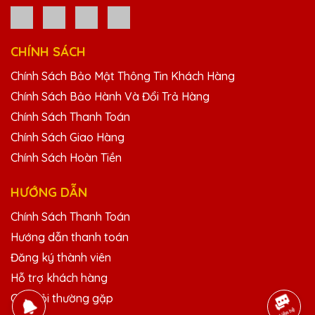
Đỗ Thị Kim
25/11/2025
CHÍNH SÁCH
Sản phẩm của Quà Tặng Pha Lê QTG luôn
mang lại sự hài lòng. Thiết kế đẹp, chất
Chính Sách Bảo Mật Thông Tin Khách Hàng
lượng cao và dịch vụ chuyên nghiệp.
Chính Sách Bảo Hành Và Đổi Trả Hàng
Chính Sách Thanh Toán
Phạm Văn Tú
Chính Sách Giao Hàng
25/11/2025
Chính Sách Hoàn Tiền
Mình đã đặt một lô kỷ niệm chương cho sự
HƯỚNG DẪN
kiện công ty và mọi người đều rất hài lòng.
Cảm ơn Quà Tặng Pha Lê QTG!
Chính Sách Thanh Toán
Hướng dẫn thanh toán
Dương Văn Long
Đăng ký thành viên
25/11/2025
Hỗ trợ khách hàng
Câu hỏi thường gặp
Sản phẩm của Quà Tặng Pha Lê QTG