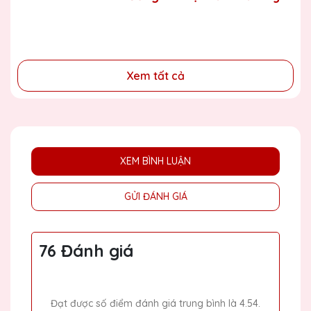
- Tri ân, thay lời cảm ơn gửi đến những cá nhân, tổ chức
Tín
đã cống hiến, đóng góp cho doanh nghiệp, cho cộng
đồng
Xem tất cả
XEM BÌNH LUẬN
GỬI ĐÁNH GIÁ
76 Đánh giá
Đạt được số điểm đánh giá trung bình là 4.54.