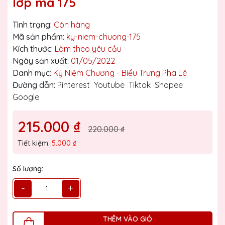
lớp mã 175
Tình trạng:
Còn hàng
Mã sản phẩm:
ky-niem-chuong-175
Kích thước:
Làm theo yêu cầu
Ngày sản xuất:
01/05/2022
Danh mục:
Kỷ Niệm Chương - Biểu Trưng Pha Lê
Đường dẫn:
Pinterest
Youtube
Tiktok
Shopee
Google
215.000 ₫
220.000 ₫
Tiết kiệm:
5.000 ₫
Số lượng:
-
+
THÊM VÀO GIỎ