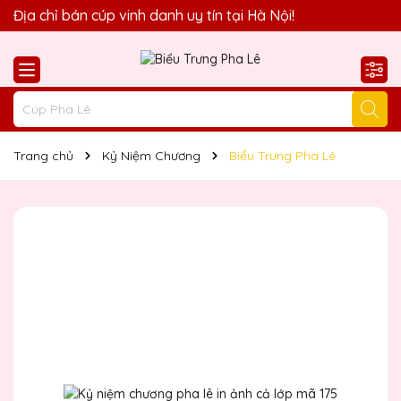
Quà Tặng Biểu Trưng Pha Lê QTG xin chào Quý Khách!
Địa chỉ bán cúp vinh danh uy tín tại Hà Nội!
Trang chủ
Kỷ Niệm Chương
Biểu Trưng Pha Lê