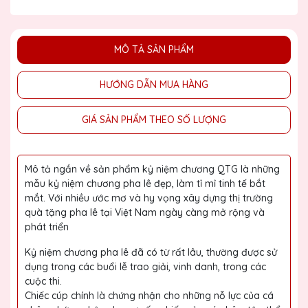
MÔ TẢ SẢN PHẨM
HƯỚNG DẪN MUA HÀNG
GIÁ SẢN PHẨM THEO SỐ LƯỢNG
Mô tả ngắn về sản phẩm kỷ niệm chương QTG là những
mẫu kỷ niệm chương pha lê đẹp, làm tỉ mỉ tinh tế bắt
mắt. Với nhiều ước mơ và hy vọng xây dựng thị trường
quà tặng pha lê tại Việt Nam ngày càng mở rộng và
phát triển
Kỷ niệm chương pha lê đã có từ rất lâu, thường được sử
dụng trong các buổi lễ trao giải, vinh danh, trong các
cuộc thi.
Chiếc cúp chính là chứng nhận cho những nỗ lực của cá