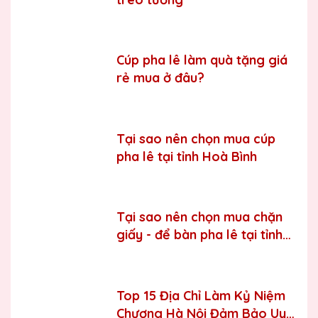
Bước 6:
Gọi điện xác nhận với khách hàng
Chúng tôi luôn tuân thủ quy trình làm việc chuyên nghiệp
và nghiêm ngặt ở từng khâu sản xuất.
Xưởng sản xuất
Cúp pha lê làm quà tặng giá
Kỷ niệm chương pha lê uy tín, chất lượng số một thị
rẻ mua ở đâu?
trường Miền Bắc
Chúng tôi là đơn vị sản xuất trực tiếp, uy tín, giá rẻ. Nhận
đơn mọi số lượng, nhận làm những mẫu không có sẵn,
Tại sao nên chọn mua cúp
sản xuất theo ý tưởng của khách hàng.
pha lê tại tỉnh Hoà Bình
Quà tặng Biểu Trưng Pha Lê QTG cung cấp tới Quý
khách hàng thành phẩm bao gồm hộp xi lót lụa vàng,
với 2 màu lựa chọn xanh hoặc đỏ làm tăng thêm tính
trang trọng cho sản phẩm.
Tại sao nên chọn mua chặn
Sản phẩm được làm từ chất liệu pha lê vô cùng tinh tế,
giấy - để bàn pha lê tại tỉnh
sang trọng, gửi đến người nhận những ý nghĩa to lớn:
Bắc Ninh
- Vinh danh cá nhân, tập thể đạt thành tích xuất sắc
- Tặng phẩm chứng nhận cho những nỗ lực, cố gắng của
Top 15 Địa Chỉ Làm Kỷ Niệm
cá nhân, tập thể
Chương Hà Nội Đảm Bảo Uy