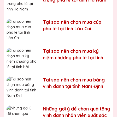
Bước 6:
Gọi điện xác nhận với khách hàng
Chúng tôi luôn tuân thủ quy trình làm việc chuyên nghiệp
và nghiêm ngặt ở từng khâu sản xuất.
Xưởng sản xuất
Kỷ niệm chương pha lê uy tín, chất lượng số một thị
Tại sao nên chọn mua cúp
trường Miền Bắc
pha lê tại tỉnh Lào Cai
Chúng tôi là đơn vị sản xuất trực tiếp, uy tín, giá rẻ. Nhận
đơn mọi số lượng, nhận làm những mẫu không có sẵn,
sản xuất theo ý tưởng của khách hàng.
Tại sao nên chọn mua kỷ
Quà tặng Biểu Trưng Pha Lê QTG cung cấp tới Quý
niệm chương pha lê tại tỉnh
khách hàng thành phẩm bao gồm hộp xi lót lụa vàng,
Hải Phòng
với 2 màu lựa chọn xanh hoặc đỏ làm tăng thêm tính
trang trọng cho sản phẩm.
Sản phẩm được làm từ chất liệu pha lê vô cùng tinh tế,
Tại sao nên chọn mua bảng
sang trọng, gửi đến người nhận những ý nghĩa to lớn:
vinh danh tại tỉnh Nam Định
- Vinh danh cá nhân, tập thể đạt thành tích xuất sắc
- Tặng phẩm chứng nhận cho những nỗ lực, cố gắng của
cá nhân, tập thể
Những gợi ý để chọn quà tặng
vinh danh nhân viên xuất sắc
- Tri ân, thay lời cảm ơn gửi đến những cá nhân, tổ chức