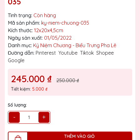
035
Tình trạng:
Còn hàng
Mã sản phẩm:
ky-niem-chuong-035
Kích thước:
12x20x4,5cm
Ngày sản xuất:
01/05/2022
Danh mục:
Kỷ Niệm Chương - Biểu Trưng Pha Lê
Đường dẫn:
Pinterest
Youtube
Tiktok
Shopee
Google
245.000 ₫
250.000 ₫
Tiết kiệm:
5.000 ₫
Số lượng:
-
+
THÊM VÀO GIỎ