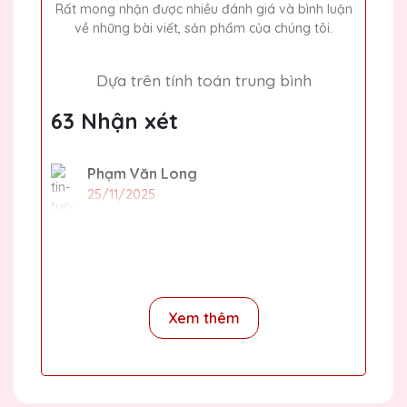
Rất mong nhận được nhiều đánh giá và bình luận
về những bài viết, sản phẩm của chúng tôi.
Dựa trên tính toán trung bình
63 Nhận xét
Phạm Văn Long
25/11/2025
Mình đã đặt làm cúp pha lê tại Quà Tặng
Pha Lê QTG cho lễ trao giải của công ty và
rất ấn tượng với thiết kế và chất lượng. Giá
cả lại rất hợp lý nữa!
Xem thêm
Phạm Văn Hòa
25/11/2025