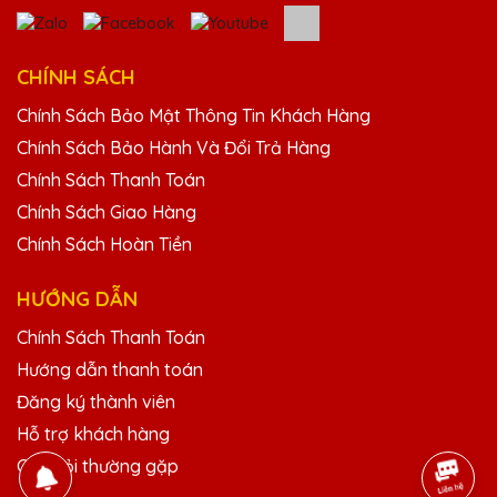
Phạm Văn Phong
25/11/2025
CHÍNH SÁCH
Cúp pha lê của Quà Tặng Pha Lê QTG rất
Chính Sách Bảo Mật Thông Tin Khách Hàng
đẹp và tinh xảo. Dịch vụ khách hàng chu
Chính Sách Bảo Hành Và Đổi Trả Hàng
đáo, giao hàng nhanh chóng. Rất đáng tin
Chính Sách Thanh Toán
cậy!
Chính Sách Giao Hàng
Chính Sách Hoàn Tiền
Hoàng Thị Xuân
25/11/2025
HƯỚNG DẪN
Lần đầu tiên mình đặt hàng tại Quà Tặng
Chính Sách Thanh Toán
Pha Lê QTG và rất ấn tượng với chất lượng
Hướng dẫn thanh toán
và thiết kế sản phẩm. Chắc chắn sẽ quay lại
đặt thêm trong tương lai.
Đăng ký thành viên
Hỗ trợ khách hàng
Câu hỏi thường gặp
Phạm Văn Hùng