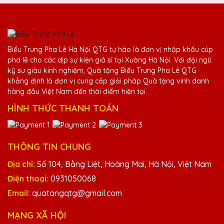
đặt thêm trong tương lai.
Bùi Văn Kiên
Biểu Trưng Pha Lê Hà Nội QTG tự hào là đơn vị nhập khẩu cúp
25/11/2025
pha lê cho các dịp sự kiện giá sỉ tại Xưởng Hà Nội. Với đội ngũ
kỹ sư giàu kinh nghiệm, Quà tặng Biểu Trưng Pha Lê QTG
Mình đã đặt một số lượng lớn cúp pha lê
khẳng định là đơn vị cung cấp giải pháp Quà tặng vinh danh
cho sự kiện cuối năm của công ty và tất cả
hàng đầu Việt Nam đến thời điểm hiện tại.
đều rất đẹp và chất lượng. Cảm ơn Quà
HÌNH THỨC THANH TOÁN
Tặng Pha Lê QTG!
Dương Văn Thành
THÔNG TIN CHUNG
25/11/2025
Địa chỉ:
Số 104, Bằng Liệt, Hoàng Mai, Hà Nội, Việt Nam
Thiết kế cúp pha lê tại Quà Tặng Pha Lê
Điện thoại:
0931050068
QTG thật sự tinh tế và đẳng cấp. Rất tự hào
Email:
quatangqtg@gmail.com
khi trao tặng những chiếc cúp này cho đối
tác và khách hàng của mình.
MẠNG XÃ HỘI