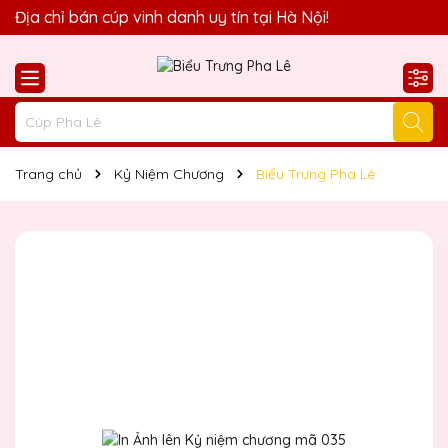
Quà Tặng Biểu Trưng Pha Lê QTG xin chào Quý Khách!
Địa chỉ bán cúp vinh danh uy tín tại Hà Nội!
Trang chủ
Kỷ Niệm Chương
Biểu Trưng Pha Lê