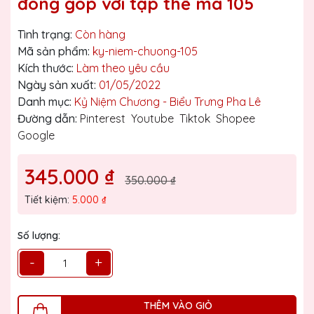
đóng góp với tập thể mã 105
Tình trạng:
Còn hàng
Mã sản phẩm:
ky-niem-chuong-105
Kích thước:
Làm theo yêu cầu
Ngày sản xuất:
01/05/2022
Danh mục:
Kỷ Niệm Chương - Biểu Trưng Pha Lê
Đường dẫn:
Pinterest
Youtube
Tiktok
Shopee
Google
345.000 ₫
350.000 ₫
Tiết kiệm:
5.000 ₫
Số lượng:
-
+
THÊM VÀO GIỎ