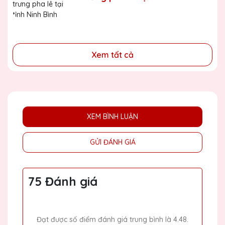
- Tri ân, thay lời cảm ơn gửi đến những cá nhân, tổ chức
đã cống hiến, đóng góp cho doanh nghiệp, cho cộng
đồng
Xem tất cả
XEM BÌNH LUẬN
GỬI ĐÁNH GIÁ
75 Đánh giá
Đạt được số điểm đánh giá trung bình là 4.48.