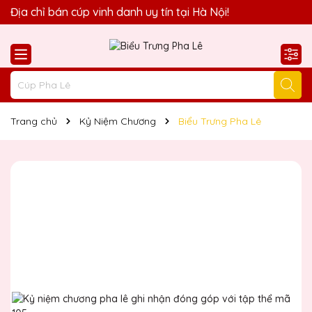
Quà Tặng Biểu Trưng Pha Lê QTG xin chào Quý Khách!
Địa chỉ bán cúp vinh danh uy tín tại Hà Nội!
Trang chủ
Kỷ Niệm Chương
Biểu Trưng Pha Lê