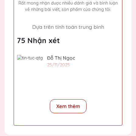
Rất mong nhận được nhiều đánh giá và bình luận
về những bài viết, sản phẩm của chúng tôi.
Dựa trên tính toán trung bình
75 Nhận xét
Đỗ Thị Ngọc
25/11/2025
Cho xin địa chỉ văn phòng
Nguyễn Hương Giang
2020-01-01
Xem thêm
Số 15H ngõ 133 Nguyễn Trãi,
Thanh Xuân, Hà NỘi