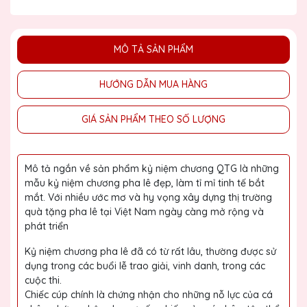
MÔ TẢ SẢN PHẨM
HƯỚNG DẪN MUA HÀNG
GIÁ SẢN PHẨM THEO SỐ LƯỢNG
Mô tả ngắn về sản phẩm kỷ niệm chương QTG là những
mẫu kỷ niệm chương pha lê đẹp, làm tỉ mỉ tinh tế bắt
mắt. Với nhiều ước mơ và hy vọng xây dựng thị trường
quà tặng pha lê tại Việt Nam ngày càng mở rộng và
phát triển
Kỷ niệm chương pha lê đã có từ rất lâu, thường được sử
dụng trong các buổi lễ trao giải, vinh danh, trong các
cuộc thi.
Chiếc cúp chính là chứng nhận cho những nỗ lực của cá