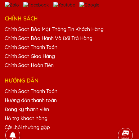
Đặng Thị Mai
CHÍNH SÁCH
25/11/2025
Chính Sách Bảo Mật Thông Tin Khách Hàng
Cúp pha lê của Quà Tặng Pha Lê QTG thật
Chính Sách Bảo Hành Và Đổi Trả Hàng
sự đẳng cấp và sang trọng. Công ty mình
đã nhận được rất nhiều lời khen từ đối tác
Chính Sách Thanh Toán
sau khi trao tặng những chiếc cúp này.
Chính Sách Giao Hàng
Chính Sách Hoàn Tiền
Lê Thị Bích
HƯỚNG DẪN
25/11/2025
Chính Sách Thanh Toán
Đã từng mua cúp pha lê tại nhiều nơi nhưng
Hướng dẫn thanh toán
Quà Tặng Pha Lê QTG vẫn là sự lựa chọn số
một của mình. Sản phẩm tinh xảo, dịch vụ
Đăng ký thành viên
tuyệt vời!
Hỗ trợ khách hàng
Câu hỏi thường gặp
Phạm Văn Khánh