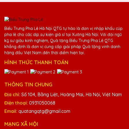
chắc chắn sẽ giới thiệu cho bạn bè và đồng
nghiệp.
Dương Văn Bảo
Biểu Trưng Pha Lê Hà Nội QTG tự hào là đơn vị nhập khẩu cúp
25/11/2025
pha lê cho các dịp sự kiện giá sỉ tại Xưởng Hà Nội. Với đội ngũ
kỹ sư giàu kinh nghiệm, Quà tặng Biểu Trưng Pha Lê QTG
Rất hài lòng với sản phẩm và dịch vụ của
khẳng định là đơn vị cung cấp giải pháp Quà tặng vinh danh
Quà Tặng Pha Lê QTG. Quà tặng pha lê
hàng đầu Việt Nam đến thời điểm hiện tại.
được thiết kế độc đáo và chất lượng cao,
HÌNH THỨC THANH TOÁN
phản ánh đúng giá trị của người nhận.
Trần Văn Quang
THÔNG TIN CHUNG
25/11/2025
Địa chỉ:
Số 104, Bằng Liệt, Hoàng Mai, Hà Nội, Việt Nam
Chất lượng sản phẩm tuyệt vời, dịch vụ
Điện thoại:
0931050068
khách hàng chu đáo. Quà Tặng Pha Lê QTG
Email:
quatangqtg@gmail.com
luôn là lựa chọn hàng đầu của mình khi cần
mua quà tặng pha lê.
MẠNG XÃ HỘI