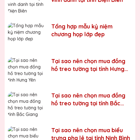
Bước 6:
Gọi điện xác nhận với khách hàng
Chúng tôi luôn tuân thủ quy trình làm việc chuyên nghiệp
và nghiêm ngặt ở từng khâu sản xuất.
Xưởng sản xuất
Tổng hợp mẫu kỷ niệm
Kỷ niệm chương pha lê uy tín, chất lượng số một thị
chương họp lớp đẹp
trường Miền Bắc
Chúng tôi là đơn vị sản xuất trực tiếp, uy tín, giá rẻ. Nhận
đơn mọi số lượng, nhận làm những mẫu không có sẵn,
Tại sao nên chọn mua đồng
sản xuất theo ý tưởng của khách hàng.
hồ treo tường tại tỉnh Hưng
Quà tặng Biểu Trưng Pha Lê QTG cung cấp tới Quý
Yên
khách hàng thành phẩm bao gồm hộp xi lót lụa vàng,
với 2 màu lựa chọn xanh hoặc đỏ làm tăng thêm tính
trang trọng cho sản phẩm.
Tại sao nên chọn mua đồng
Sản phẩm được làm từ chất liệu pha lê vô cùng tinh tế,
hồ treo tường tại tỉnh Bắc
sang trọng, gửi đến người nhận những ý nghĩa to lớn:
Giang
- Vinh danh cá nhân, tập thể đạt thành tích xuất sắc
- Tặng phẩm chứng nhận cho những nỗ lực, cố gắng của
Tại sao nên chọn mua biểu
cá nhân, tập thể
trưng pha lê tại tỉnh Ninh Bình