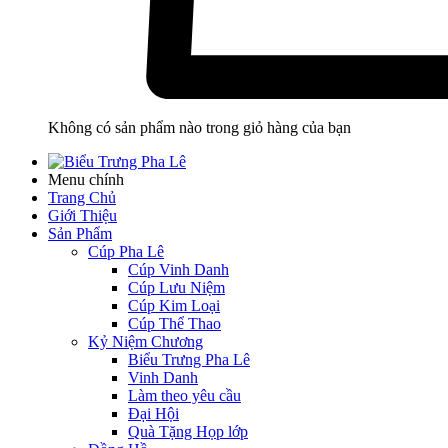
Không có sản phẩm nào trong giỏ hàng của bạn
Menu chính
Trang Chủ
Giới Thiệu
Sản Phẩm
Cúp Pha Lê
Cúp Vinh Danh
Cúp Lưu Niệm
Cúp Kim Loại
Cúp Thể Thao
Kỷ Niệm Chương
Biểu Trưng Pha Lê
Vinh Danh
Làm theo yêu cầu
Đại Hội
Quà Tặng Họp lớp