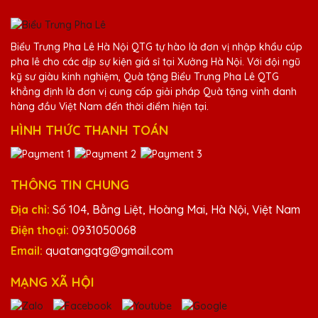
Trần Văn Tiến
25/11/2025
Biểu Trưng Pha Lê Hà Nội QTG tự hào là đơn vị nhập khẩu cúp
pha lê cho các dịp sự kiện giá sỉ tại Xưởng Hà Nội. Với đội ngũ
Đã nhận được kỷ niệm chương và rất ấn
kỹ sư giàu kinh nghiệm, Quà tặng Biểu Trưng Pha Lê QTG
tượng với thiết kế và chất lượng. Cảm ơn
khẳng định là đơn vị cung cấp giải pháp Quà tặng vinh danh
Quà Tặng Pha Lê QTG!
hàng đầu Việt Nam đến thời điểm hiện tại.
HÌNH THỨC THANH TOÁN
Nguyễn Thị Tuyết
25/11/2025
THÔNG TIN CHUNG
Dịch vụ khách hàng của Quà Tặng Pha Lê
Địa chỉ:
Số 104, Bằng Liệt, Hoàng Mai, Hà Nội, Việt Nam
QTG rất nhiệt tình và chuyên nghiệp. Sẽ
tiếp tục ủng hộ!
Điện thoại:
0931050068
Email:
quatangqtg@gmail.com
Vũ Văn Hùng
MẠNG XÃ HỘI
25/11/2025