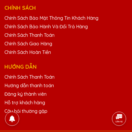
Sản phẩm của Quà Tặng Pha Lê QTG
không chỉ đẹp mà còn mang lại giá trị tinh
CHÍNH SÁCH
thần lớn cho người nhận.
Chính Sách Bảo Mật Thông Tin Khách Hàng
Chính Sách Bảo Hành Và Đổi Trả Hàng
Nguyễn Thị Mai
Chính Sách Thanh Toán
25/11/2025
Chính Sách Giao Hàng
Chính Sách Hoàn Tiền
Chất lượng cúp pha lê tại Quà Tặng Pha
Lê QTG thực sự rất tốt, bền đẹp và sáng
bóng!
HƯỚNG DẪN
Chính Sách Thanh Toán
Dương Văn Thái
Hướng dẫn thanh toán
25/11/2025
Đăng ký thành viên
Hỗ trợ khách hàng
Mẫu mã cúp pha lê tại Quà Tặng Pha Lê
QTG rất đa dạng và đẹp mắt, luôn mang
Câu hỏi thường gặp
đến sự hài lòng cho khách hàng.