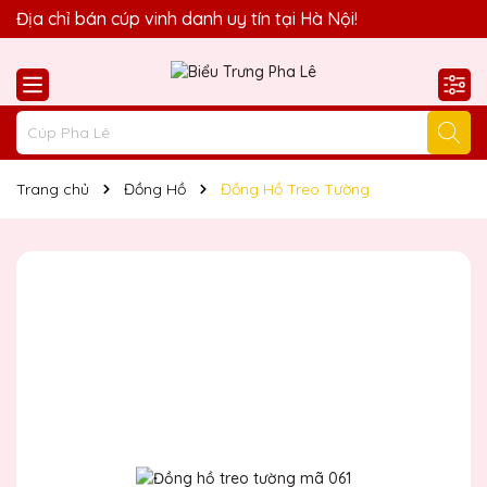
Quà Tặng Biểu Trưng Pha Lê QTG xin chào Quý Khách!
Địa chỉ bán cúp vinh danh uy tín tại Hà Nội!
Trang chủ
Đồng Hồ
Đồng Hồ Treo Tường