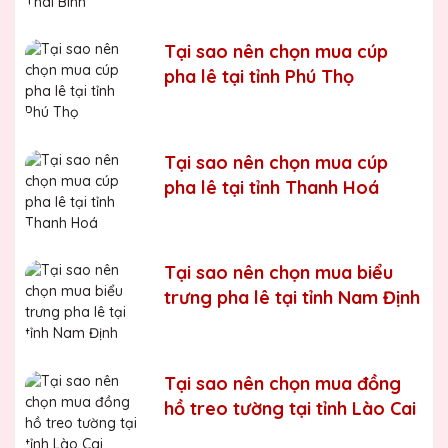
Chúng tôi luôn tuân thủ quy trình làm việc chuyên nghiệp
và nghiêm ngặt ở từng khâu sản xuất.
Xưởng sản xuất
Tại sao nên chọn mua cúp
Đồng hồ treo tường Đại Hội uy tín, chất lượng
pha lê tại tỉnh Phú Thọ
Chúng tôi là đơn vị sản xuất trực tiếp, uy tín, giá rẻ. Nhận
đơn mọi số lượng, nhận làm những mẫu không có sẵn,
sản xuất theo ý tưởng của khách hàng.
Tại sao nên chọn mua cúp
Quà tặng Biểu Trưng Pha Lê QTG cung cấp tới Quý
pha lê tại tỉnh Thanh Hoá
khách hàng thành phẩm bao gồm hộp xi lót lụa vàng,
với 2 màu lựa chọn xanh hoặc đỏ làm tăng thêm tính
trang trọng cho sản phẩm.
Sản phẩm được làm từ chất liệu pha lê vô cùng tinh tế,
Tại sao nên chọn mua biểu
sang trọng, gửi đến người nhận những ý nghĩa to lớn:
trưng pha lê tại tỉnh Nam Định
- Vinh danh cá nhân, tập thể đạt thành tích xuất sắc
- Tặng phẩm chứng nhận cho những nỗ lực, cố gắng của
cá nhân, tập thể
Tại sao nên chọn mua đồng
hồ treo tường tại tỉnh Lào Cai
- Tri ân, thay lời cảm ơn gửi đến những cá nhân, tổ chức
đã cống hiến, đóng góp cho doanh nghiệp, cho cộng