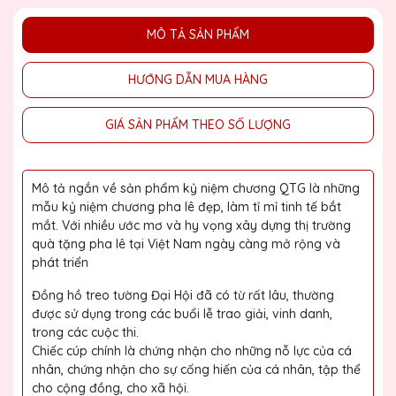
MÔ TẢ SẢN PHẨM
HƯỚNG DẪN MUA HÀNG
GIÁ SẢN PHẨM THEO SỐ LƯỢNG
Mô tả ngắn về sản phẩm kỷ niệm chương QTG là những
mẫu kỷ niệm chương pha lê đẹp, làm tỉ mỉ tinh tế bắt
mắt. Với nhiều ước mơ và hy vọng xây dựng thị trường
quà tặng pha lê tại Việt Nam ngày càng mở rộng và
phát triển
Đồng hồ treo tường Đại Hội đã có từ rất lâu, thường
được sử dụng trong các buổi lễ trao giải, vinh danh,
trong các cuộc thi.
Chiếc cúp chính là chứng nhận cho những nỗ lực của cá
nhân, chứng nhận cho sự cống hiến của cá nhân, tập thể
cho cộng đồng, cho xã hội.