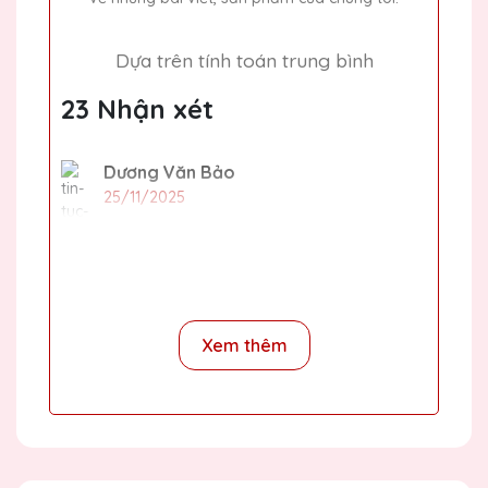
Dựa trên tính toán trung bình
23 Nhận xét
Dương Văn Bảo
25/11/2025
Rất hài lòng với sản phẩm và dịch vụ của
Quà Tặng Pha Lê QTG. Quà tặng pha lê
được thiết kế độc đáo và chất lượng cao,
phản ánh đúng giá trị của người nhận.
Xem thêm
Phạm Văn Phong
25/11/2025
Cúp pha lê của Quà Tặng Pha Lê QTG rất
đẹp và tinh xảo. Dịch vụ khách hàng chu