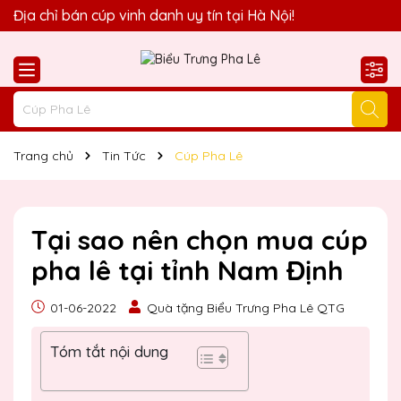
Quà Tặng Biểu Trưng Pha Lê QTG xin chào Quý Khách!
Địa chỉ bán cúp vinh danh uy tín tại Hà Nội!
Trang chủ
Tin Tức
Cúp Pha Lê
Tại sao nên chọn mua cúp
pha lê tại tỉnh Nam Định
01-06-2022
Quà tặng Biểu Trưng Pha Lê QTG
Tóm tắt nội dung