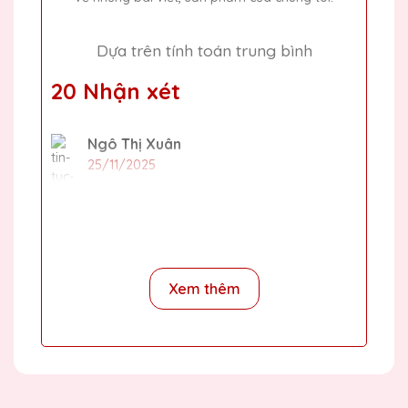
Dựa trên tính toán trung bình
20 Nhận xét
Ngô Thị Xuân
25/11/2025
Mình đã đặt một số lượng lớn cúp pha lê
cho sự kiện cuối năm của công ty và tất cả
đều rất đẹp và chất lượng. Cảm ơn Quà
Tặng Pha Lê QTG!
Xem thêm
Phạm Văn Lâm
25/11/2025
Sản phẩm của Quà Tặng Pha Lê QTG không
chỉ đẹp mà còn rất sang trọng. Chắc chắn sẽ