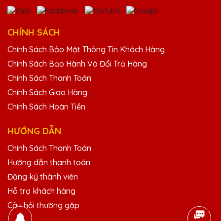
25/11/2025
Thiết kế kỷ niệm chương của Quà Tặng Pha
CHÍNH SÁCH
Lê QTG rất tinh tế và độc đáo. Rất hài lòng
với sản phẩm.
Chính Sách Bảo Mật Thông Tin Khách Hàng
Chính Sách Bảo Hành Và Đổi Trả Hàng
Chính Sách Thanh Toán
Đặng Thị Mỹ
Chính Sách Giao Hàng
25/11/2025
Chính Sách Hoàn Tiền
Chất lượng pha lê tại Quà Tặng Pha Lê QTG
rất tốt, thiết kế đẹp và độc đáo. Rất hài lòng
HƯỚNG DẪN
với sản phẩm.
Chính Sách Thanh Toán
Hướng dẫn thanh toán
Ngô Thị Mai
Đăng ký thành viên
25/11/2025
Hỗ trợ khách hàng
Thiết kế kỷ niệm chương của Quà Tặng Pha
Câu hỏi thường gặp
Lê QTG rất tinh tế và độc đáo. Rất hài lòng