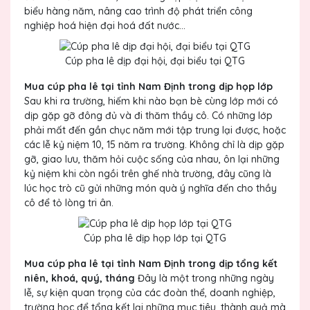
biểu hàng năm, nâng cao trình độ phát triển công
nghiệp hoá hiện đại hoá đất nước...
Cúp pha lê dịp đại hội, đại biểu tại QTG
Mua cúp pha lê tại tỉnh Nam Định trong dịp họp lớp
Sau khi ra trường, hiếm khi nào bạn bè cùng lớp mới có
dịp gặp gỡ đông đủ và đi thăm thầy cô. Có những lớp
phải mất đến gần chục năm mới tập trung lại được, hoặc
các lễ kỷ niệm 10, 15 năm ra trường. Không chỉ là dịp gặp
gỡ, giao lưu, thăm hỏi cuộc sống của nhau, ôn lại những
kỷ niệm khi còn ngồi trên ghế nhà trường, đây cũng là
lúc học trò cũ gửi những món quà ý nghĩa đến cho thầy
cô để tỏ lòng tri ân.
Cúp pha lê dịp họp lớp tại QTG
Mua cúp pha lê tại tỉnh Nam Định trong dịp tổng kết
niên, khoá, quý, tháng
Đây là một trong những ngày
lễ, sự kiện quan trọng của các đoàn thể, doanh nghiệp,
trường học để tổng kết lại những mục tiêu, thành quả mà