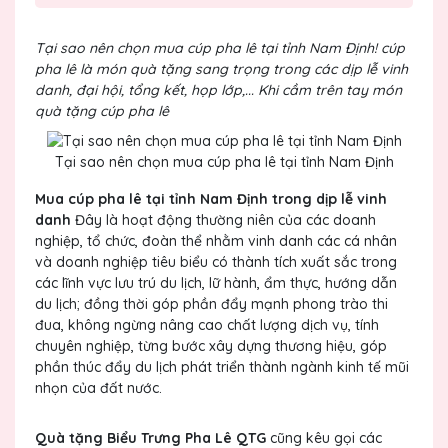
Tại sao nên chọn mua cúp pha lê tại tỉnh Nam Định! cúp
pha lê là món quà tặng sang trọng trong các dịp lễ vinh
danh, đại hội, tổng kết, họp lớp,... Khi cầm trên tay món
quà tặng cúp pha lê
Tại sao nên chọn mua cúp pha lê tại tỉnh Nam Định
Mua cúp pha lê tại tỉnh Nam Định trong dịp lễ vinh
danh
Đây là hoạt động thường niên của các doanh
nghiệp, tổ chức, đoàn thể nhằm vinh danh các cá nhân
và doanh nghiệp tiêu biểu có thành tích xuất sắc trong
các lĩnh vực lưu trú du lịch, lữ hành, ẩm thực, hướng dẫn
du lịch; đồng thời góp phần đẩy mạnh phong trào thi
đua, không ngừng nâng cao chất lượng dịch vụ, tính
chuyên nghiệp, từng bước xây dựng thương hiệu, góp
phần thúc đẩy du lịch phát triển thành ngành kinh tế mũi
nhọn của đất nước.
Quà tặng Biểu Trưng Pha Lê QTG
cũng kêu gọi các