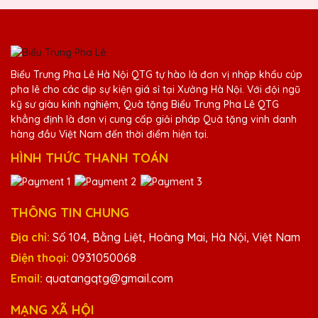
giới thiệu cho bạn bè.
Ngô Thị Giang
Biểu Trưng Pha Lê Hà Nội QTG tự hào là đơn vị nhập khẩu cúp
25/11/2025
pha lê cho các dịp sự kiện giá sỉ tại Xưởng Hà Nội. Với đội ngũ
kỹ sư giàu kinh nghiệm, Quà tặng Biểu Trưng Pha Lê QTG
Đã nhận được kỷ niệm chương và rất hài
khẳng định là đơn vị cung cấp giải pháp Quà tặng vinh danh
lòng với chất lượng và dịch vụ. Cảm ơn Quà
hàng đầu Việt Nam đến thời điểm hiện tại.
Tặng Pha Lê QTG!
HÌNH THỨC THANH TOÁN
Trần Văn Hiếu
25/11/2025
THÔNG TIN CHUNG
Đã nhận được kỷ niệm chương và rất ấn
Địa chỉ:
Số 104, Bằng Liệt, Hoàng Mai, Hà Nội, Việt Nam
tượng với thiết kế và chất lượng. Cảm ơn
Điện thoại:
0931050068
Quà Tặng Pha Lê QTG!
Email:
quatangqtg@gmail.com
MẠNG XÃ HỘI
Phạm Văn Thanh