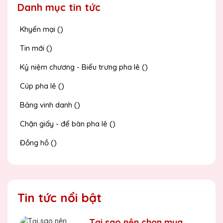
Danh mục tin tức
Khyến mại ()
Tin mới ()
Kỷ niệm chương - Biểu trưng pha lê ()
Cúp pha lê ()
Bảng vinh danh ()
Chặn giấy - để bàn pha lê ()
Đồng hồ ()
Tin tức nổi bật
Tại sao nên chọn mua