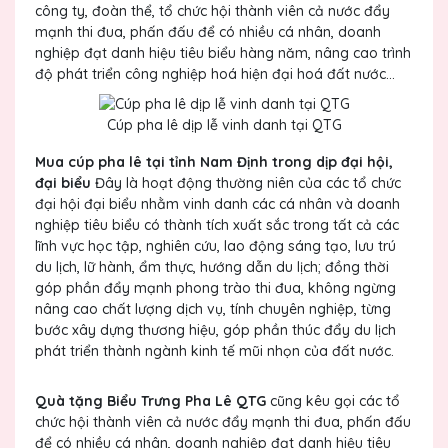
công ty, đoàn thể, tổ chức hội thành viên cả nước đẩy
mạnh thi đua, phấn đấu để có nhiều cá nhân, doanh
nghiệp đạt danh hiệu tiêu biểu hàng năm, nâng cao trình
độ phát triển công nghiệp hoá hiện đại hoá đất nước...
Cúp pha lê dịp lễ vinh danh tại QTG
Mua cúp pha lê tại tỉnh Nam Định trong dịp đại hội,
đại biểu
Đây là hoạt động thường niên của các tổ chức
đại hội đại biểu nhằm vinh danh các cá nhân và doanh
nghiệp tiêu biểu có thành tích xuất sắc trong tất cả các
lĩnh vực học tập, nghiên cứu, lao động sáng tạo, lưu trú
du lịch, lữ hành, ẩm thực, hướng dẫn du lịch; đồng thời
góp phần đẩy mạnh phong trào thi đua, không ngừng
nâng cao chất lượng dịch vụ, tính chuyên nghiệp, từng
bước xây dựng thương hiệu, góp phần thúc đẩy du lịch
phát triển thành ngành kinh tế mũi nhọn của đất nước.
Quà tặng Biểu Trưng Pha Lê QTG
cũng kêu gọi các tổ
chức hội thành viên cả nước đẩy mạnh thi đua, phấn đấu
để có nhiều cá nhân, doanh nghiệp đạt danh hiệu tiêu