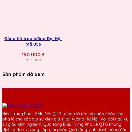
Đồng hồ treo tường Đại Hội
mã 056
150.000 ₫
150.000 ₫
Sản phẩm đã xem
Biểu Trưng Pha Lê Hà Nội QTG tự hào là đơn vị nhập khẩu cúp
pha lê cho các dịp sự kiện giá sỉ tại Xưởng Hà Nội. Với đội ngũ kỹ
sư giàu kinh nghiệm, Quà tặng Biểu Trưng Pha Lê QTG khẳng
định là đơn vị cung cấp giải pháp Quà tặng vinh danh hàng đầu