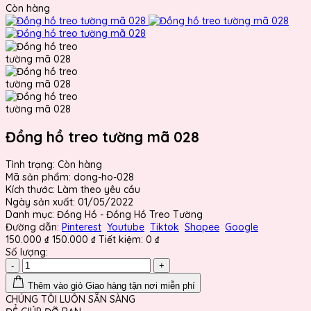
Còn hàng
Đồng hồ treo tường mã 028
Tình trạng:
Còn hàng
Mã sản phẩm:
dong-ho-028
Kích thước:
Làm theo yêu cầu
Ngày sản xuất:
01/05/2022
Danh mục:
Đồng Hồ - Đồng Hồ Treo Tường
Đường dẫn:
Pinterest
Youtube
Tiktok
Shopee
Google
150.000 ₫
150.000 ₫
Tiết kiệm:
0 ₫
Số lượng:
-
+
Thêm vào giỏ
Giao hàng tận nơi miễn phí
CHÚNG TÔI LUÔN SẴN SÀNG