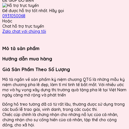
ĐỂ GIÚP ĐỠ BẠN
Để được hỗ trợ tốt nhất. Hãy gọi
0931050068
Hoặc
Chat hỗ trợ trực tuyến
Zalo chat với chúng tôi
Mô tả sản phẩm
Hướng dẫn mua hàng
Giá Sản Phẩm Theo Số Lượng
Mô tả ngắn về sản phẩm kỷ niệm chương QTG là những mẫu kỷ
niệm chương pha lê đẹp, làm tỉ mỉ tinh tế bắt mắt. Với nhiều ước
mơ và hy vọng xây dựng thị trường quà tặng pha lê tại Việt Nam
ngày càng mở rộng và phát triển
Đồng hồ treo tường đã có từ rất lâu, thường được sử dụng trong
các buổi lễ trao giải, vinh danh, trong các cuộc thi.
Chiếc cúp chính là chứng nhận cho những nỗ lực của cá nhân,
chứng nhận cho sự cống hiến của cá nhân, tập thể cho cộng
đồng, cho xã hội.