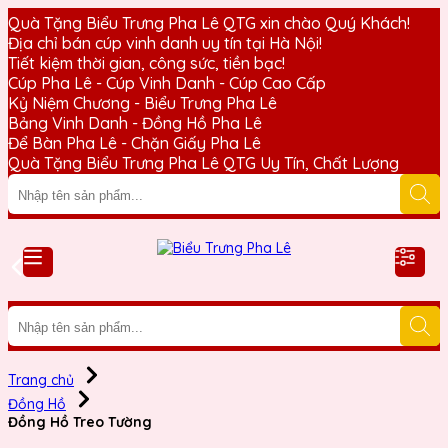
Quà Tặng Biểu Trưng Pha Lê QTG xin chào Quý Khách!
Địa chỉ bán cúp vinh danh uy tín tại Hà Nội!
Tiết kiệm thời gian, công sức, tiền bạc!
Cúp Pha Lê - Cúp Vinh Danh - Cúp Cao Cấp
Kỷ Niệm Chương - Biểu Trưng Pha Lê
Bảng Vinh Danh - Đồng Hồ Pha Lê
Để Bàn Pha Lê - Chặn Giấy Pha Lê
Quà Tặng Biểu Trưng Pha Lê QTG Uy Tín, Chất Lượng
Trang chủ
Đồng Hồ
Đồng Hồ Treo Tường