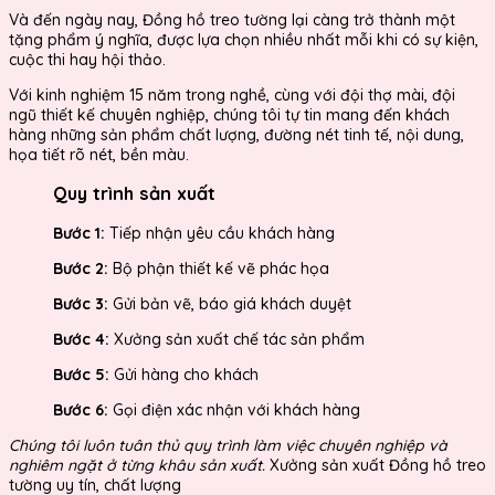
Và đến ngày nay, Đồng hồ treo tường lại càng trở thành một
tặng phẩm ý nghĩa, được lựa chọn nhiều nhất mỗi khi có sự kiện,
cuộc thi hay hội thảo.
Với kinh nghiệm 15 năm trong nghề, cùng với đội thợ mài, đội
ngũ thiết kế chuyên nghiệp, chúng tôi tự tin mang đến khách
hàng những sản phẩm chất lượng, đường nét tinh tế, nội dung,
họa tiết rõ nét, bền màu.
Quy trình sản xuất
Bước 1:
Tiếp nhận yêu cầu khách hàng
Bước 2:
Bộ phận thiết kế vẽ phác họa
Bước 3:
Gửi bản vẽ, báo giá khách duyệt
Bước 4:
Xưởng sản xuất chế tác sản phẩm
Bước 5:
Gửi hàng cho khách
Bước 6:
Gọi điện xác nhận với khách hàng
Chúng tôi luôn tuân thủ quy trình làm việc chuyên nghiệp và
nghiêm ngặt ở từng khâu sản xuất.
Xưởng sản xuất Đồng hồ treo
tường uy tín, chất lượng