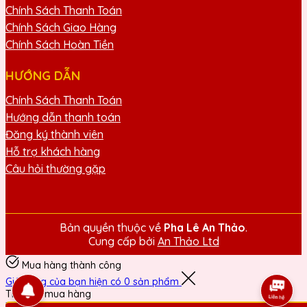
Chính Sách Thanh Toán
Chính Sách Giao Hàng
Chính Sách Hoàn Tiền
HƯỚNG DẪN
Chính Sách Thanh Toán
Hướng dẫn thanh toán
Đăng ký thành viên
Hỗ trợ khách hàng
Câu hỏi thường gặp
Bản quyền thuộc về
Pha Lê An Thảo
.
Cung cấp bởi
An Thảo Ltd
Mua hàng thành công
Giỏ hàng của bạn hiện có
0
sản phẩm
Tiếp tục mua hàng
Thanh toán ngay