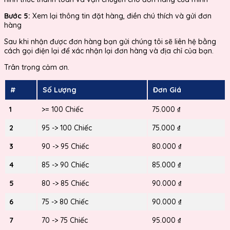
Bước 5:
Xem lại thông tin đặt hàng, điền chú thích và gửi đơn
hàng
Sau khi nhận được đơn hàng bạn gửi chúng tôi sẽ liên hệ bằng
cách gọi điện lại để xác nhận lại đơn hàng và địa chỉ của bạn.
Trân trọng cảm ơn.
#
Số Lượng
Đơn Giá
1
>= 100 Chiếc
75.000 ₫
2
95 -> 100 Chiếc
75.000 ₫
3
90 -> 95 Chiếc
80.000 ₫
4
85 -> 90 Chiếc
85.000 ₫
5
80 -> 85 Chiếc
90.000 ₫
6
75 -> 80 Chiếc
90.000 ₫
7
70 -> 75 Chiếc
95.000 ₫