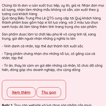
Chúng tôi là đơn vị sản xuất trực tiếp, uy tín, giá rẻ. Nhận đơn mọi
số lượng, nhận làm những mẫu không có sẵn, sản xuất theo ý
tưởng của khách hàng.
Quà tặng Biểu Trưng Pha Lê QTG cung cấp tới Quý khách hàng
thành phẩm bao gồm hộp xi lót lụa vàng, với 2 màu lựa chọn
xanh hoặc đỏ làm tăng thêm tính trang trọng cho sản phẩm.
Sản phẩm được làm từ chất liệu pha lê vô cùng tinh tế, sang
trọng, gửi đến người nhận những ý nghĩa to lớn:
- Vinh danh cá nhân, tập thể đạt thành tích xuất sắc
- Tặng phẩm chứng nhận cho những nỗ lực, cố gắng của cá
nhân, tập thể
- Tri ân, thay lời cảm ơn gửi đến những cá nhân, tổ chức đã cống
hiến, đóng góp cho doanh nghiệp, cho cộng đồng
Xem thêm
Thu gọn
Bước 1:
Truy cập website và lựa chọn sản phẩm cần mua