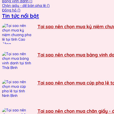
Bảng vinh danh ()
Chặn giấy - để bàn pha lê ()
Đồng hồ ()
Tin tức nổi bật
Tại sao nên chọn mua kỷ niệm chươ
Tại sao nên chọn mua bảng vinh dan
Tại sao nên chọn mua cúp pha lê tại
Tại sao nên chọn mua chặn giấy - đ