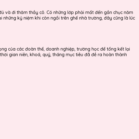
 đủ và đi thăm thầy cô. Có những lớp phải mất đến gần chục năm
ại những kỷ niệm khi còn ngồi trên ghế nhà trường, đây cũng là lúc
ọng của các đoàn thể, doanh nghiệp, trường học để tổng kết lại
hời gian niên, khoá, quý, tháng mục tiêu đã đề ra hoàn thành