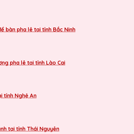
ể bàn pha lê tại tỉnh Bắc Ninh
g pha lê tại tỉnh Lào Cai
i tỉnh Nghệ An
nh tại tỉnh Thái Nguyên