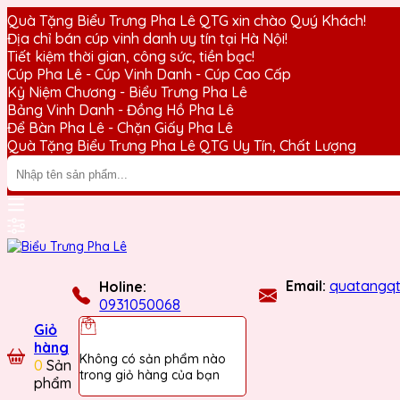
Quà Tặng Biểu Trưng Pha Lê QTG xin chào Quý Khách!
Địa chỉ bán cúp vinh danh uy tín tại Hà Nội!
Tiết kiệm thời gian, công sức, tiền bạc!
Cúp Pha Lê - Cúp Vinh Danh - Cúp Cao Cấp
Kỷ Niệm Chương - Biểu Trưng Pha Lê
Bảng Vinh Danh - Đồng Hồ Pha Lê
Để Bàn Pha Lê - Chặn Giấy Pha Lê
Quà Tặng Biểu Trưng Pha Lê QTG Uy Tín, Chất Lượng
Email:
quatangq
Holine:
0931050068
Giỏ
hàng
Không có sản phẩm nào
0
Sản
trong giỏ hàng của bạn
phẩm