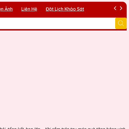
ện Ảnh
Liên Hệ
Đặt Lịch Khảo Sát
ội, tổng kết, họp lớp,... Khi cầm trên tay món quà tặng bảng vinh