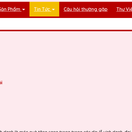
Sản Phẩm
Tin Tức
Câu hỏi thường gặp
Thư Vi
i
 danh là món quà tặng sang trọng trong các dịp lễ vinh danh, đại h