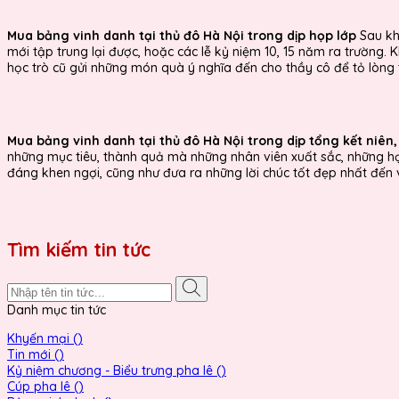
Mua bảng vinh danh tại thủ đô Hà Nội trong dịp họp lớp
Sau kh
mới tập trung lại được, hoặc các lễ kỷ niệm 10, 15 năm ra trường. 
học trò cũ gửi những món quà ý nghĩa đến cho thầy cô để tỏ lòng t
Mua bảng vinh danh tại thủ đô Hà Nội trong dịp tổng kết niên
những mục tiêu, thành quả mà những nhân viên xuất sắc, những học
đáng khen ngợi, cũng như đưa ra những lời chúc tốt đẹp nhất đến
Tìm kiếm tin tức
Danh mục tin tức
Khyến mại ()
Tin mới ()
Kỷ niệm chương - Biểu trưng pha lê ()
Cúp pha lê ()