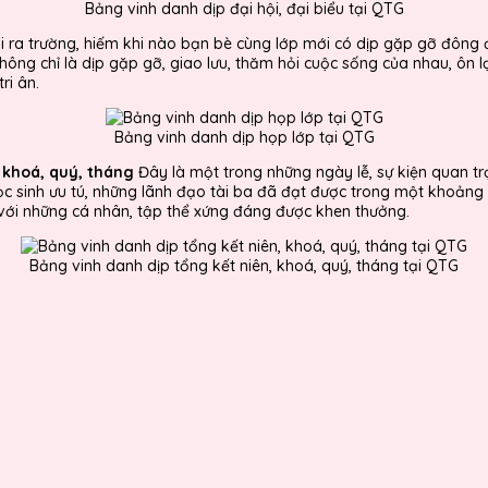
Bảng vinh danh dịp đại hội, đại biểu tại QTG
i ra trường, hiếm khi nào bạn bè cùng lớp mới có dịp gặp gỡ đông
Không chỉ là dịp gặp gỡ, giao lưu, thăm hỏi cuộc sống của nhau, ôn l
ri ân.
Bảng vinh danh dịp họp lớp tại QTG
, khoá, quý, tháng
Đây là một trong những ngày lễ, sự kiện quan tr
 sinh ưu tú, những lãnh đạo tài ba đã đạt được trong một khoảng t
 với những cá nhân, tập thể xứng đáng được khen thưởng.
Bảng vinh danh dịp tổng kết niên, khoá, quý, tháng tại QTG