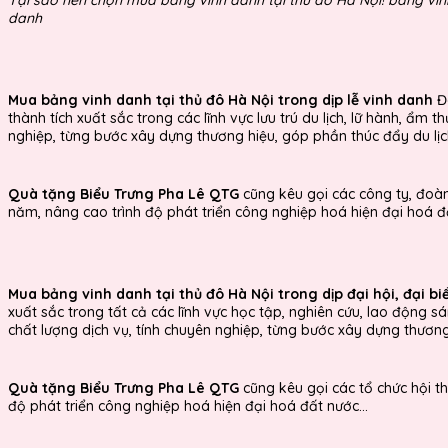
danh
Mua bảng vinh danh tại thủ đô Hà Nội trong dịp lễ vinh danh
Đâ
thành tích xuất sắc trong các lĩnh vực lưu trú du lịch, lữ hành, 
nghiệp, từng bước xây dựng thương hiệu, góp phần thúc đẩy du lịc
Quà tặng Biểu Trưng Pha Lê QTG
cũng kêu gọi các công ty, đoàn
năm, nâng cao trình độ phát triển công nghiệp hoá hiện đại hoá đấ
Mua bảng vinh danh tại thủ đô Hà Nội trong dịp đại hội, đại bi
xuất sắc trong tất cả các lĩnh vực học tập, nghiên cứu, lao động 
chất lượng dịch vụ, tính chuyên nghiệp, từng bước xây dựng thương
Quà tặng Biểu Trưng Pha Lê QTG
cũng kêu gọi các tổ chức hội t
độ phát triển công nghiệp hoá hiện đại hoá đất nước...