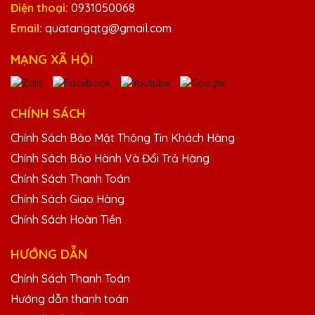
Điện thoại:
0931050068
tục ủng hộ!
Email:
quatangqtg@gmail.com
MẠNG XÃ HỘI
Lê Thị Mỹ
25/11/2025
Thiết kế cúp pha lê tại Quà Tặng Pha Lê
CHÍNH SÁCH
QTG thật sự ấn tượng. Mỗi lần nhìn vào, tôi
lại càng yêu thích hơn!
Chính Sách Bảo Mật Thông Tin Khách Hàng
Chính Sách Bảo Hành Và Đổi Trả Hàng
Chính Sách Thanh Toán
Vũ Văn Sơn
Chính Sách Giao Hàng
25/11/2025
Chính Sách Hoàn Tiền
Cảm ơn Quà Tặng Pha Lê QTG đã mang
đến những chiếc cúp pha lê tuyệt vời cho sự
HƯỚNG DẪN
kiện của chúng tôi.
Chính Sách Thanh Toán
Hướng dẫn thanh toán
Lê Thị Yến