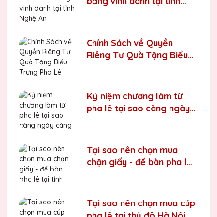
bảng vinh danh tại tỉnh
Nghệ An
Chính Sách về Quyền
Riêng Tư Quà Tặng Biểu
Trưng Pha Lê QTG
Kỷ niệm chương làm từ
pha lê tại sao càng ngày
càng được ưa chuộng
Tại sao nên chọn mua
chặn giấy - để bàn pha lê
tại tỉnh Bắc Ninh
Tại sao nên chọn mua cúp
pha lê tại thủ đô Hà Nội