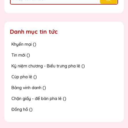
Danh mục tin tức
Khyến mại ()
Tin mới ()
Kỷ niệm chương - Biểu trưng pha lê ()
Cúp pha lê ()
Bảng vinh danh ()
Chặn giấy - để bàn pha lê ()
Đồng hồ ()