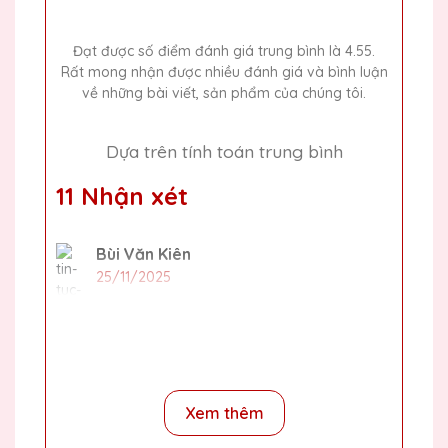
Đạt được số điểm đánh giá trung bình là 4.55.
Rất mong nhận được nhiều đánh giá và bình luận
về những bài viết, sản phẩm của chúng tôi.
Dựa trên tính toán trung bình
11 Nhận xét
Bùi Văn Kiên
25/11/2025
Mình đã đặt một số lượng lớn cúp pha lê
cho sự kiện cuối năm của công ty và tất cả
đều rất đẹp và chất lượng. Cảm ơn Quà
Tặng Pha Lê QTG!
Xem thêm