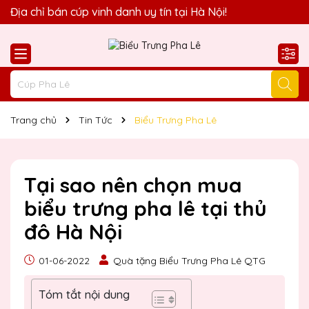
Quà Tặng Biểu Trưng Pha Lê QTG xin chào Quý Khách!
Địa chỉ bán cúp vinh danh uy tín tại Hà Nội!
Trang chủ
Tin Tức
Biểu Trưng Pha Lê
Tại sao nên chọn mua
biểu trưng pha lê tại thủ
đô Hà Nội
01-06-2022
Quà tặng Biểu Trưng Pha Lê QTG
Tóm tắt nội dung