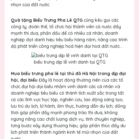
nhọn của đất nước.
Quà tặng Biểu Trưng Pha Lê QTG
cũng kêu gọi các
công ty, đoàn thể, tổ chức hội thành viên cả nước đẩy
mạnh thi đua, phấn đấu để có nhiều cá nhân, doanh
nghiệp đạt danh hiệu tiêu biểu hàng năm, nâng cao trình
độ phát triển công nghiệp hoá hiện đại hoá đất nước...
biểu trưng dịp lễ vinh danh tại QTG
Mua biểu trưng pha lê tại thủ đô Hà Nội trong dịp đại
hội, đại biểu
Đây là hoạt động thường niên của các tổ
chức đại hội đại biểu nhằm vinh danh các cá nhân và
doanh nghiệp tiêu biểu có thành tích xuất sắc trong tất
cả các lĩnh vực học tập, nghiên cứu, lao động sáng tạo,
lưu trú du lịch, lữ hành, ẩm thực, hướng dẫn du lịch; đồng
thời góp phần đẩy mạnh phong trào thi đua, không
ngừng nâng cao chất lượng dịch vụ, tính chuyên nghiệp,
từng bước xây dựng thương hiệu, góp phần thúc đẩy du
lịch phát triển thành ngành kinh tế mũi nhọn của đất
nước.