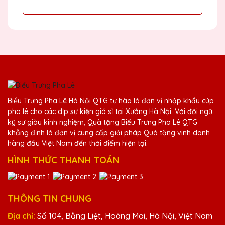
Phạm Văn Lâm
25/11/2025
Đã nhận được kỷ niệm chương và rất ấn
tượng với thiết kế và chất lượng. Cảm ơn
Quà Tặng Pha Lê QTG!
Lê Thị Hạnh
Biểu Trưng Pha Lê Hà Nội QTG tự hào là đơn vị nhập khẩu cúp
25/11/2025
pha lê cho các dịp sự kiện giá sỉ tại Xưởng Hà Nội. Với đội ngũ
kỹ sư giàu kinh nghiệm, Quà tặng Biểu Trưng Pha Lê QTG
Sản phẩm của Quà Tặng Pha Lê QTG không
khẳng định là đơn vị cung cấp giải pháp Quà tặng vinh danh
chỉ đẹp mà còn mang lại giá trị tinh thần lớn
hàng đầu Việt Nam đến thời điểm hiện tại.
cho người nhận.
HÌNH THỨC THANH TOÁN
Nguyễn Văn An
25/11/2025
THÔNG TIN CHUNG
Dịch vụ khách hàng của Quà Tặng Pha Lê
Địa chỉ:
Số 104, Bằng Liệt, Hoàng Mai, Hà Nội, Việt Nam
QTG rất nhiệt tình và chuyên nghiệp. Sẽ tiếp