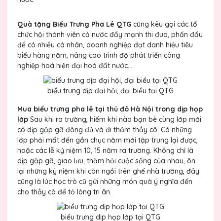
Quà tặng Biểu Trưng Pha Lê QTG
cũng kêu gọi các tổ
chức hội thành viên cả nước đẩy mạnh thi đua, phấn đấu
để có nhiều cá nhân, doanh nghiệp đạt danh hiệu tiêu
biểu hàng năm, nâng cao trình độ phát triển công
nghiệp hoá hiện đại hoá đất nước...
biểu trưng dịp đại hội, đại biểu tại QTG
Mua biểu trưng pha lê tại thủ đô Hà Nội trong dịp họp
lớp
Sau khi ra trường, hiếm khi nào bạn bè cùng lớp mới
có dịp gặp gỡ đông đủ và đi thăm thầy cô. Có những
lớp phải mất đến gần chục năm mới tập trung lại được,
hoặc các lễ kỷ niệm 10, 15 năm ra trường. Không chỉ là
dịp gặp gỡ, giao lưu, thăm hỏi cuộc sống của nhau, ôn
lại những kỷ niệm khi còn ngồi trên ghế nhà trường, đây
cũng là lúc học trò cũ gửi những món quà ý nghĩa đến
cho thầy cô để tỏ lòng tri ân.
biểu trưng dịp họp lớp tại QTG