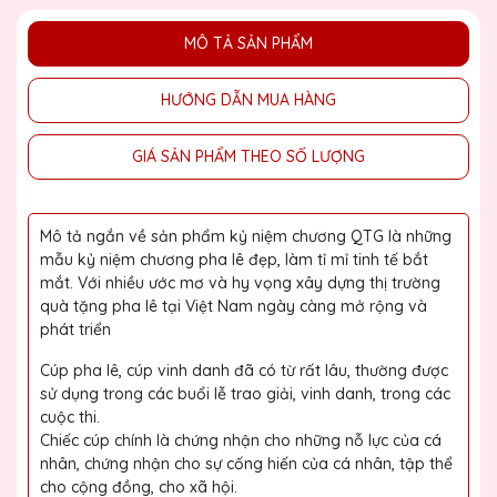
MÔ TẢ SẢN PHẨM
HƯỚNG DẪN MUA HÀNG
GIÁ SẢN PHẨM THEO SỐ LƯỢNG
Mô tả ngắn về sản phẩm kỷ niệm chương QTG là những
mẫu kỷ niệm chương pha lê đẹp, làm tỉ mỉ tinh tế bắt
mắt. Với nhiều ước mơ và hy vọng xây dựng thị trường
quà tặng pha lê tại Việt Nam ngày càng mở rộng và
phát triển
Cúp pha lê, cúp vinh danh đã có từ rất lâu, thường được
sử dụng trong các buổi lễ trao giải, vinh danh, trong các
cuộc thi.
Chiếc cúp chính là chứng nhận cho những nỗ lực của cá
nhân, chứng nhận cho sự cống hiến của cá nhân, tập thể
cho cộng đồng, cho xã hội.