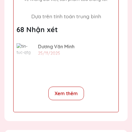
Dựa trên tính toán trung bình
68 Nhận xét
Dương Văn Minh
25/11/2025
Đặt làm 1 kỷ niệm chương giá nhiêu và
làm trong bao lâu
CSKH Pha Lê Hà Nội
Xem thêm
2020-01-01
Giá bán lẻ kỷ niệm chương tham khảo
đã được ghi dưới mỗi sản phẩm. Thời
gian sản xuất 1-2 ngày, nếu dịp cuối
năm thì chỉ phục vụ với phôi có sẵn,
gia công in nội dung theo yêu cầu