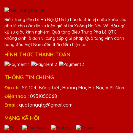
Bùi Văn Toàn
25/11/2025
Biểu Trưng Pha Lê Hà Nội QTG tự hào là đơn vị nhập khẩu cúp
Tôi hài lòng về dịch vụ
pha lê cho các dịp sự kiện giá sỉ tại Xưởng Hà Nội. Với đội ngũ
kỹ sư giàu kinh nghiệm, Quà tặng Biểu Trưng Pha Lê QTG
khẳng định là đơn vị cung cấp giải pháp Quà tặng vinh danh
Lê Thị Mai
hàng đầu Việt Nam đến thời điểm hiện tại.
25/11/2025
HÌNH THỨC THANH TOÁN
Sản phẩm chất lượng cao
THÔNG TIN CHUNG
Lê Thị Phương
Địa chỉ:
Số 104, Bằng Liệt, Hoàng Mai, Hà Nội, Việt Nam
25/11/2025
Điện thoại:
0931050068
Cảm ơn Quà Tặng Pha Lê QTG đã mang
Email:
quatangqtg@gmail.com
đến những sản phẩm pha lê chất lượng cao.
Mọi người trong công ty đều rất hài lòng với
MẠNG XÃ HỘI
quà tặng này.