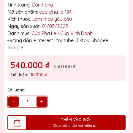
Tình trạng:
Còn hàng
Mã sản phẩm:
cup-pha-le-194
Kích thước:
Làm theo yêu cầu
Ngày sản xuất:
01/05/2022
Danh mục:
Cúp Pha Lê - Cúp Vinh Danh
Đường dẫn:
Pinterest
Youtube
Tiktok
Shopee
Google
540.000 ₫
550.000 ₫
Tiết kiệm:
10.000 ₫
Số lượng:
-
+
THÊM VÀO GIỎ
Giao hàng tận nơi miễn phí