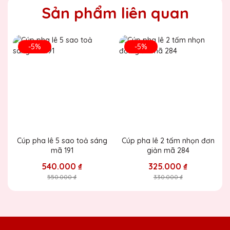
Sản phẩm liên quan
Đặng Thị Ngọc
25/11/2025
-5%
-5%
15 chiếc cúp pha lê tặng nhân viên xuất
sắc cuối năm thì phải đặt hàng trước bao
lâu
CSKH Pha Lê Hà Nội
2020-01-01
Cúp pha lê 5 sao toả sáng
Cúp pha lê 2 tấm nhọn đơn
Dịp cuối năm rất nhiều đơn hàng và
mã 191
giản mã 284
hầu như các xưởng sản xuất đều bị
540.000 ₫
325.000 ₫
quá tải. Vì vậy để không bị lỡ về thời
gian thì quý khách vui lòng chốt nội
550.000 ₫
330.000 ₫
dung in và sản phẩm trước 1 tuần ạ (5-
6 ngày làm việc)