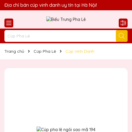
Quà Tặng Biểu Trưng Pha Lê QTG xin chào Quý Khách!
Địa chỉ bán cúp vinh danh uy tín tại Hà Nội!
Trang chủ
Cúp Pha Lê
Cúp Vinh Danh