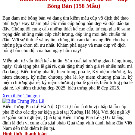
Bóng Bàn (158 Mẫu)
Bạn đam mê bóng bàn và đang tìm kiếm mẫu cúp vô địch thể thao
phù hợp? Hãy khám phá các mẫu cúp bóng bàn đẹp và độc đáo tại
đây. Chúng tôi cung cấp những thiết kế cao cấp, từ cúp pha lê sang
trọng đến những mẫu cúp chất lượng, đáp ứng mọi tiêu chuẩn thi
đấu. Với sự tinh tế và uy tín, chúng tôi cam kết mang đến cho bạn
những lựa chọn tối ưu nhất. Khám phá ngay và mua cúp vô địch
bóng bàn cho đội của bạn ngay hôm nay!
Miễn phí tư vấn thiết kế - in ấn. Sản xuất tại xưởng giao hàng trong
ngày. Quà tặng pha lê giá rẻ, quà tặng thuỷ tinh giá rẻ nhiều mẫu mã
đa dạng. Biểu trưng pha lê, bieu trung pha le, Kỷ niệm chương, ky
niem chuong, kỷ niệm chương pha lê, ky niem chuong pha le, kỷ
niệm chương giá rẻ, kỷ niệm chương pha lê giá rẻ, biểu trưng pha lê
giá rẻ, kỷ niệm chương đẹp 2025, biểu trưng pha lê đẹp 2025.
Xem thêm
Thu gọn
Biểu Trưng Pha Lê Hà Nội QTG tự hào là đơn vị nhập khẩu cúp
pha lê cho các dịp sự kiện giá sỉ tại Xưởng Hà Nội. Với đội ngũ kỹ
sư giàu kinh nghiệm, Quà tặng Biểu Trưng Pha Lê QTG khẳng
định là đơn vị cung cấp giải pháp Quà tặng vinh danh hàng đầu Việt
Nam đến thời điểm hiện tại.
Hình thức thanh toán