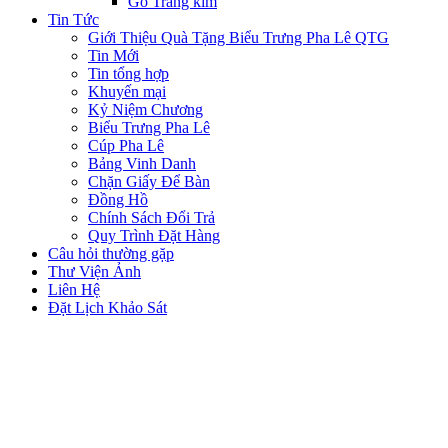
Gỗ Tráng kim
Tin Tức
Giới Thiệu Quà Tặng Biểu Trưng Pha Lê QTG
Tin Mới
Tin tổng hợp
Khuyến mại
Kỷ Niệm Chương
Biểu Trưng Pha Lê
Cúp Pha Lê
Bảng Vinh Danh
Chặn Giấy Để Bàn
Đồng Hồ
Chính Sách Đổi Trả
Quy Trình Đặt Hàng
Câu hỏi thường gặp
Thư Viện Ảnh
Liên Hệ
Đặt Lịch Khảo Sát