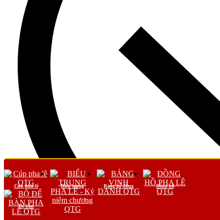
Cúp pha lê
Biểu trưng
Bảng gỗ đồng
Đồng hồ
Để bàn