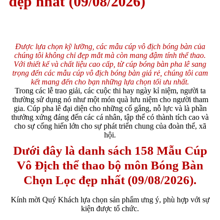
đẹp nhất (09/08/2026)
Được lựa chọn kỹ lưỡng, các mẫu cúp vô địch bóng bàn của
chúng tôi không chỉ đẹp mắt mà còn mang đậm tính thể thao.
Với thiết kế và chất liệu cao cấp, từ cúp bóng bàn pha lê sang
trọng đến các mẫu cúp vô địch bóng bàn giá rẻ, chúng tôi cam
kết mang đến cho bạn những lựa chọn tối ưu nhất.
Trong các lễ trao giải, các cuộc thi hay ngày kỉ niệm, người ta
thường sử dụng nó như một món quà lưu niệm cho người tham
gia. Cúp pha lê đại diện cho những cố gắng, nỗ lực và là phần
thưởng xứng đáng đến các cá nhân, tập thể có thành tích cao và
cho sự cống hiến lớn cho sự phát triển chung của đoàn thể, xã
hội.
Dưới đây là danh sách 158 Mẫu Cúp
Vô Địch thể thao bộ môn Bóng Bàn
Chọn Lọc đẹp nhất (09/08/2026).
Kính mời Quý Khách lựa chọn sản phẩm ưng ý, phù hợp với sự
kiện được tổ chức.