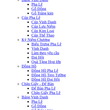
Pha Lê
Gỗ Đồng
Gỗ Tráng kim
Cúp Pha Lê
Cúp Vinh Danh
Cúp Lưu Niệm
Cúp Kim Loại
Cúp Thể Thao
Kỷ Niệm Chương
Biểu Trưng Pha Lê
Vinh Danh
Làm theo yêu cầu
Đại Hội
Quà Tặng Họp lớp
Đồng Hồ
Đồng Hồ Pha Lê
Đồng Hồ Treo Tường
Đồng Hồ Đại Hội
Chặn Giấy - Để Bàn
Để Bàn Pha Lê
Chặn Giấy Pha Lê
Bảng Vinh Danh
Pha Lê
Gỗ Đồng