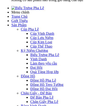
Menu chính
Trang Chủ
Giới Thiệu
Sản Phẩm
Cúp Pha Lê
Cúp Vinh Danh
Cúp Lưu Niệm
Cúp Kim Loại
Cúp Thể Thao
Kỷ Niệm Chương
Biểu Trưng Pha Lê
Vinh Danh
Làm theo yêu cầu
Đại Hội
Quà Tặng Họp lớp
Đồng Hồ
Đồng Hồ Pha Lê
Đồng Hồ Treo Tường
Đồng Hồ Đại Hội
Chặn Giấy - Để Bàn
Để Bàn Pha Lê
Chặn Giấy Pha Lê
Bảng Vinh Danh