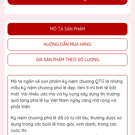
MÔ TẢ SẢN PHẨM
HƯỚNG DẪN MUA HÀNG
GIÁ SẢN PHẨM THEO SỐ LƯỢNG
Mô tả ngắn về sản phẩm kỷ niệm chương QTG là những
mẫu kỷ niệm chương pha lê đẹp, làm tỉ mỉ tinh tế bắt
mắt. Với nhiều ước mơ và hy vọng xây dựng thị trường
quà tặng pha lê tại Việt Nam ngày càng mở rộng và
phát triển
Kỷ niệm chương pha lê đã có từ rất lâu, thường được sử
dụng trong các buổi lễ trao giải, vinh danh, trong các
cuộc thi.