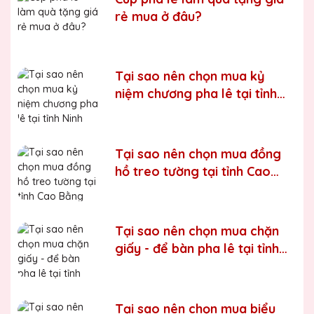
Bước 5:
Gửi hàng cho khách
rẻ mua ở đâu?
Bước 6:
Gọi điện xác nhận với khách hàng
Chúng tôi luôn tuân thủ quy trình làm việc chuyên nghiệp
và nghiêm ngặt ở từng khâu sản xuất.
Xưởng sản xuất
Tại sao nên chọn mua kỷ
Kỷ niệm chương pha lê uy tín, chất lượng số một thị
niệm chương pha lê tại tỉnh
trường Miền Bắc
Ninh Bình
Chúng tôi là đơn vị sản xuất trực tiếp, uy tín, giá rẻ. Nhận
đơn mọi số lượng, nhận làm những mẫu không có sẵn,
Tại sao nên chọn mua đồng
sản xuất theo ý tưởng của khách hàng.
hồ treo tường tại tỉnh Cao
Quà tặng Biểu Trưng Pha Lê QTG cung cấp tới Quý
Bằng
khách hàng thành phẩm bao gồm hộp xi lót lụa vàng,
với 2 màu lựa chọn xanh hoặc đỏ làm tăng thêm tính
trang trọng cho sản phẩm.
Tại sao nên chọn mua chặn
Sản phẩm được làm từ chất liệu pha lê vô cùng tinh tế,
giấy - để bàn pha lê tại tỉnh
sang trọng, gửi đến người nhận những ý nghĩa to lớn:
Lào Cai
- Vinh danh cá nhân, tập thể đạt thành tích xuất sắc
- Tặng phẩm chứng nhận cho những nỗ lực, cố gắng của
Tại sao nên chọn mua biểu
cá nhân, tập thể