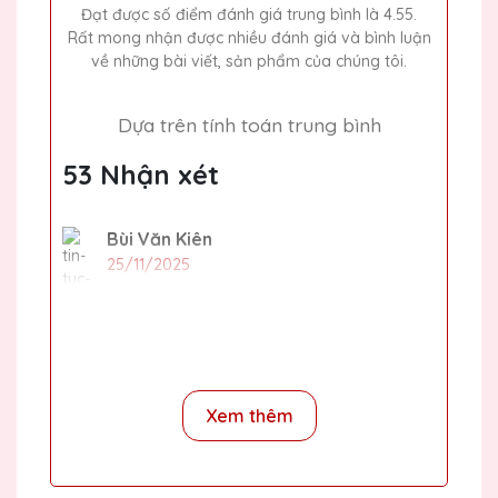
Đạt được số điểm đánh giá trung bình là 4.55.
Rất mong nhận được nhiều đánh giá và bình luận
về những bài viết, sản phẩm của chúng tôi.
Dựa trên tính toán trung bình
53 Nhận xét
Bùi Văn Kiên
25/11/2025
Mình đã đặt một số lượng lớn cúp pha lê
cho sự kiện cuối năm của công ty và tất cả
đều rất đẹp và chất lượng. Cảm ơn Quà
Tặng Pha Lê QTG!
Xem thêm
Dương Văn Thành
25/11/2025