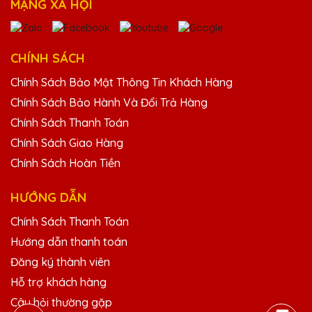
MẠNG XÃ HỘI
Dịch vụ khách hàng của Quà Tặng Pha Lê
QTG rất nhiệt tình và chuyên nghiệp. Sẽ
tiếp tục ủng hộ!
CHÍNH SÁCH
Chính Sách Bảo Mật Thông Tin Khách Hàng
Chính Sách Bảo Hành Và Đổi Trả Hàng
Ngô Thị Mai
25/11/2025
Chính Sách Thanh Toán
Chính Sách Giao Hàng
Kỷ niệm chương pha lê từ Quà Tặng Pha Lê
Chính Sách Hoàn Tiền
QTG luôn làm tôi hài lòng. Sản phẩm chất
lượng cao và dịch vụ chuyên nghiệp.
HƯỚNG DẪN
Chính Sách Thanh Toán
Bùi Văn Thịnh
Hướng dẫn thanh toán
25/11/2025
Đăng ký thành viên
Sản phẩm của Quà Tặng Pha Lê QTG
Hỗ trợ khách hàng
không chỉ đẹp mà còn mang lại giá trị tinh
thần lớn cho người nhận.
Câu hỏi thường gặp