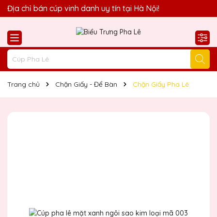
Quà Tặng Biểu Trưng Pha Lê QTG xin chào Quý Khách!
Địa chỉ bán cúp vinh danh uy tín tại Hà Nội!
Trang chủ
Chặn Giấy - Để Bàn
Chặn Giấy Pha Lê