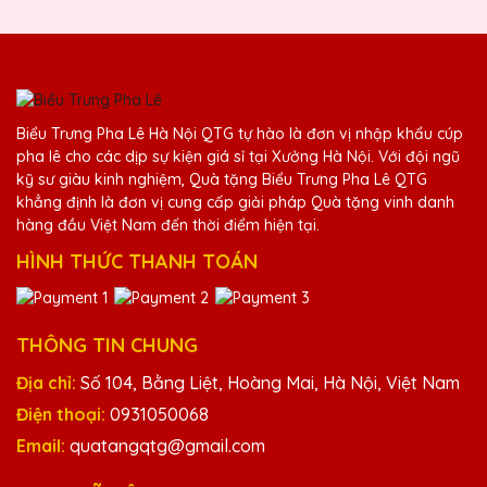
Nguyễn Văn An
25/11/2025
Biểu Trưng Pha Lê Hà Nội QTG tự hào là đơn vị nhập khẩu cúp
Kỷ niệm chương pha lê từ Quà Tặng Pha Lê
pha lê cho các dịp sự kiện giá sỉ tại Xưởng Hà Nội. Với đội ngũ
QTG luôn làm tôi hài lòng. Thiết kế độc
kỹ sư giàu kinh nghiệm, Quà tặng Biểu Trưng Pha Lê QTG
đáo và chất lượng cao.
khẳng định là đơn vị cung cấp giải pháp Quà tặng vinh danh
hàng đầu Việt Nam đến thời điểm hiện tại.
HÌNH THỨC THANH TOÁN
Trần Văn Hiếu
25/11/2025
Đã nhận được kỷ niệm chương và rất ấn
THÔNG TIN CHUNG
tượng với thiết kế và chất lượng. Cảm ơn
Địa chỉ:
Số 104, Bằng Liệt, Hoàng Mai, Hà Nội, Việt Nam
Quà Tặng Pha Lê QTG!
Điện thoại:
0931050068
Email:
quatangqtg@gmail.com
Trần Văn Toàn
25/11/2025