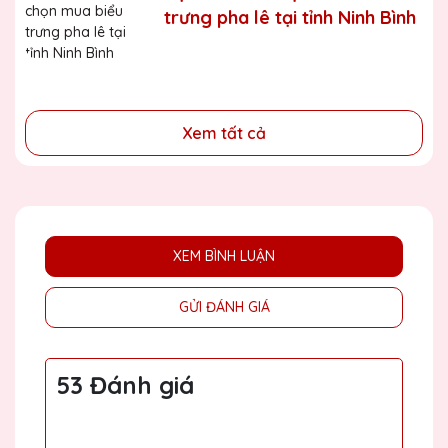
trưng pha lê tại tỉnh Ninh Bình
- Tri ân, thay lời cảm ơn gửi đến những cá nhân, tổ chức
đã cống hiến, đóng góp cho doanh nghiệp, cho cộng
đồng
Xem tất cả
XEM BÌNH LUẬN
GỬI ĐÁNH GIÁ
53 Đánh giá