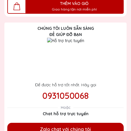
THÊM VÀO GIỎ
Giao hàng tận nơi miễn phí
CHÚNG TÔI LUÔN SẴN SÀNG
ĐỂ GIÚP ĐỠ BẠN
Để được hỗ trợ tốt nhất. Hãy gọi
0931050068
Hoặc
Chat hỗ trợ trực tuyến
Zalo chat với chúng tôi