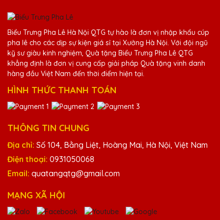
Thiết kế kỷ niệm chương của Quà Tặng
Pha Lê QTG rất tinh tế và độc đáo. Rất hài
Biểu Trưng Pha Lê Hà Nội QTG tự hào là đơn vị nhập khẩu cúp
lòng với sản phẩm.
pha lê cho các dịp sự kiện giá sỉ tại Xưởng Hà Nội. Với đội ngũ
kỹ sư giàu kinh nghiệm, Quà tặng Biểu Trưng Pha Lê QTG
khẳng định là đơn vị cung cấp giải pháp Quà tặng vinh danh
hàng đầu Việt Nam đến thời điểm hiện tại.
HÌNH THỨC THANH TOÁN
THÔNG TIN CHUNG
Địa chỉ:
Số 104, Bằng Liệt, Hoàng Mai, Hà Nội, Việt Nam
Điện thoại:
0931050068
Email:
quatangqtg@gmail.com
MẠNG XÃ HỘI