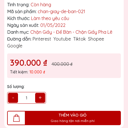
Tình trạng:
Còn hàng
Mã sản phẩm:
chan-giay-de-ban-021
Kích thước:
Làm theo yêu cầu
Ngày sản xuất:
01/05/2022
Danh mục:
Chặn Giấy - Để Bàn - Chặn Giấy Pha Lê
Đường dẫn:
Pinterest
Youtube
Tiktok
Shopee
Google
390.000 ₫
400.000 ₫
Tiết kiệm:
10.000 ₫
Số lượng:
-
+
THÊM VÀO GIỎ
Giao hàng tận nơi miễn phí