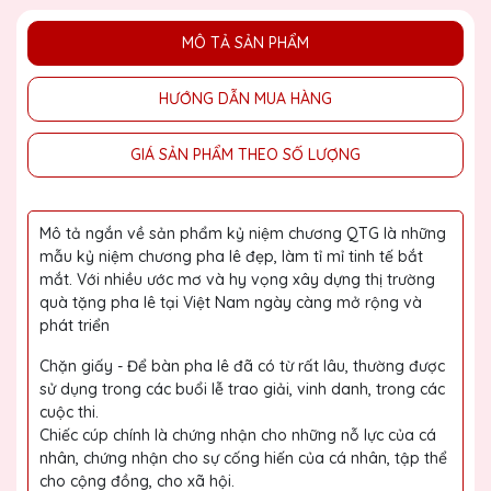
MÔ TẢ SẢN PHẨM
HƯỚNG DẪN MUA HÀNG
GIÁ SẢN PHẨM THEO SỐ LƯỢNG
Mô tả ngắn về sản phẩm kỷ niệm chương QTG là những
mẫu kỷ niệm chương pha lê đẹp, làm tỉ mỉ tinh tế bắt
mắt. Với nhiều ước mơ và hy vọng xây dựng thị trường
quà tặng pha lê tại Việt Nam ngày càng mở rộng và
phát triển
Chặn giấy - Để bàn pha lê đã có từ rất lâu, thường được
sử dụng trong các buổi lễ trao giải, vinh danh, trong các
cuộc thi.
Chiếc cúp chính là chứng nhận cho những nỗ lực của cá
nhân, chứng nhận cho sự cống hiến của cá nhân, tập thể
cho cộng đồng, cho xã hội.