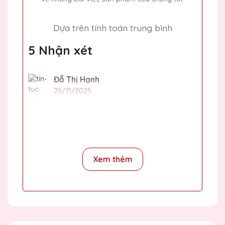
Dựa trên tính toán trung bình
5 Nhận xét
Đỗ Thị Hạnh
25/11/2025
Dịch vụ khách hàng của Quà Tặng Pha Lê
QTG rất nhiệt tình và chuyên nghiệp. Sẽ
tiếp tục ủng hộ!
Xem thêm
Dương Văn Long
25/11/2025
Thiết kế kỷ niệm chương của Quà Tặng
Pha Lê QTG rất tinh tế và độc đáo. Rất hài
lòng với sản phẩm.