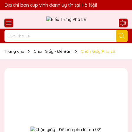
Quà Tặng Biểu Trưng Pha Lê QTG xin chào Quý Khách!
Địa chỉ bán cúp vinh danh uy tín tại Hà Nội!
Trang chủ
Chặn Giấy - Để Bàn
Chặn Giấy Pha Lê