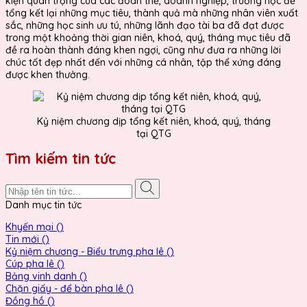
kiện quan trọng của các đoàn thể, doanh nghiệp, trường học để
tổng kết lại những mục tiêu, thành quả mà những nhân viên xuất
sắc, những học sinh ưu tú, những lãnh đạo tài ba đã đạt được
trong một khoảng thời gian niên, khoá, quý, tháng mục tiêu đã
đề ra hoàn thành đáng khen ngợi, cũng như đưa ra những lời
chúc tốt đẹp nhất đến với những cá nhân, tập thể xứng đáng
được khen thưởng.
Kỷ niệm chương dịp tổng kết niên, khoá, quý, tháng
tại QTG
Tìm kiếm tin tức
Danh mục tin tức
Khyến mại ()
Tin mới ()
Kỷ niệm chương - Biểu trưng pha lê ()
Cúp pha lê ()
Bảng vinh danh ()
Chặn giấy - để bàn pha lê ()
Đồng hồ ()