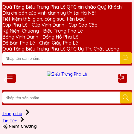
Quà Tặng Biểu Trưng Pha Lê QTG xin chào Quý Khách!
Địa chỉ bán cúp vinh danh uy tín tại Hà Nội!
Tiết kiệm thời gian, công sức, tiền bạc!
Cúp Pha Lê - Cúp Vinh Danh - Cúp Cao Cấp
Kỷ Niệm Chương - Biểu Trưng Pha Lê
Bảng Vinh Danh - Đồng Hồ Pha Lê
Để Bàn Pha Lê - Chặn Giấy Pha Lê
Quà Tặng Biểu Trưng Pha Lê QTG Uy Tín, Chất Lượng
Trang chủ
Tin Tức
Kỷ Niệm Chương