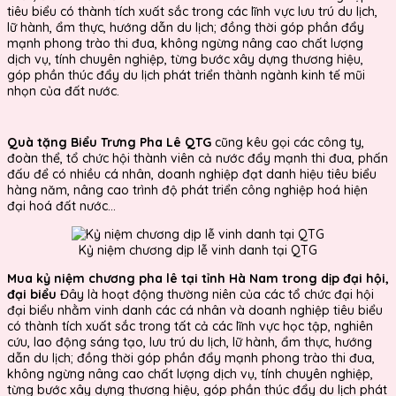
tiêu biểu có thành tích xuất sắc trong các lĩnh vực lưu trú du lịch,
lữ hành, ẩm thực, hướng dẫn du lịch; đồng thời góp phần đẩy
mạnh phong trào thi đua, không ngừng nâng cao chất lượng
dịch vụ, tính chuyên nghiệp, từng bước xây dựng thương hiệu,
góp phần thúc đẩy du lịch phát triển thành ngành kinh tế mũi
nhọn của đất nước.
Quà tặng Biểu Trưng Pha Lê QTG
cũng kêu gọi các công ty,
đoàn thể, tổ chức hội thành viên cả nước đẩy mạnh thi đua, phấn
đấu để có nhiều cá nhân, doanh nghiệp đạt danh hiệu tiêu biểu
hàng năm, nâng cao trình độ phát triển công nghiệp hoá hiện
đại hoá đất nước...
Kỷ niệm chương dịp lễ vinh danh tại QTG
Mua kỷ niệm chương pha lê tại tỉnh Hà Nam trong dịp đại hội,
đại biểu
Đây là hoạt động thường niên của các tổ chức đại hội
đại biểu nhằm vinh danh các cá nhân và doanh nghiệp tiêu biểu
có thành tích xuất sắc trong tất cả các lĩnh vực học tập, nghiên
cứu, lao động sáng tạo, lưu trú du lịch, lữ hành, ẩm thực, hướng
dẫn du lịch; đồng thời góp phần đẩy mạnh phong trào thi đua,
không ngừng nâng cao chất lượng dịch vụ, tính chuyên nghiệp,
từng bước xây dựng thương hiệu, góp phần thúc đẩy du lịch phát