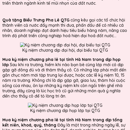
triển thành ngành kinh tế mũi nhọn của đất nước.
Quà tặng Biểu Trưng Pha Lê QTG
cũng kêu gọi các tổ chức hội
thành viên cả nước đẩy mạnh thi đua, phấn đấu để có nhiều cá
nhân, doanh nghiệp đạt danh hiệu tiêu biểu hàng năm, nâng cao
trình độ phát triển công nghiệp hoá hiện đại hoá đất nước...
Kỷ niệm chương dịp đại hội, đại biểu tại QTG
Mua kỷ niệm chương pha lê tại tỉnh Hà Nam trong dịp họp
lớp
Sau khi ra trường, hiếm khi nào bạn bè cùng lớp mới có dịp
gặp gỡ đông đủ và đi thăm thầy cô. Có những lớp phải mất đến
gần chục năm mới tập trung lại được, hoặc các lễ kỷ niệm 10, 15
năm ra trường. Không chỉ là dịp gặp gỡ, giao lưu, thăm hỏi cuộc
sống của nhau, ôn lại những kỷ niệm khi còn ngồi trên ghế nhà
trường, đây cũng là lúc học trò cũ gửi những món quà ý nghĩa
đến cho thầy cô để tỏ lòng tri ân.
Kỷ niệm chương dịp họp lớp tại QTG
Mua kỷ niệm chương pha lê tại tỉnh Hà Nam trong dịp tổng
kết niên, khoá, quý, tháng
Đây là một trong những ngày lễ, sự