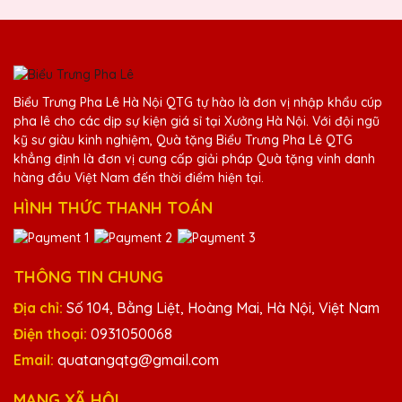
đã nhận được rất nhiều lời khen từ đối tác
sau khi trao tặng những chiếc cúp này.
Hồ Văn Lâm
Biểu Trưng Pha Lê Hà Nội QTG tự hào là đơn vị nhập khẩu cúp
25/11/2025
pha lê cho các dịp sự kiện giá sỉ tại Xưởng Hà Nội. Với đội ngũ
kỹ sư giàu kinh nghiệm, Quà tặng Biểu Trưng Pha Lê QTG
Cảm ơn Quà Tặng Pha Lê QTG đã mang
khẳng định là đơn vị cung cấp giải pháp Quà tặng vinh danh
đến những sản phẩm cúp pha lê chất lượng
hàng đầu Việt Nam đến thời điểm hiện tại.
cao. Mọi người trong công ty đều rất hài
HÌNH THỨC THANH TOÁN
lòng với sản phẩm này.
Dương Văn Phong
THÔNG TIN CHUNG
25/11/2025
Địa chỉ:
Số 104, Bằng Liệt, Hoàng Mai, Hà Nội, Việt Nam
Mình đã đặt làm cúp pha lê tại Quà Tặng
Điện thoại:
0931050068
Pha Lê QTG cho lễ trao giải của công ty và
Email:
quatangqtg@gmail.com
rất ấn tượng với thiết kế và chất lượng. Giá
cả lại rất hợp lý nữa!
MẠNG XÃ HỘI