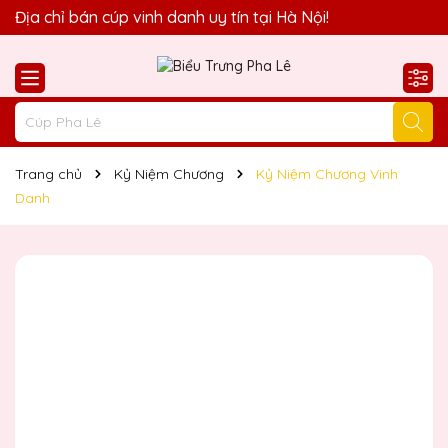
Quà Tặng Biểu Trưng Pha Lê QTG xin chào Quý Khách!
Địa chỉ bán cúp vinh danh uy tín tại Hà Nội!
Trang chủ
Kỷ Niệm Chương
Kỷ Niệm Chương Vinh
Danh