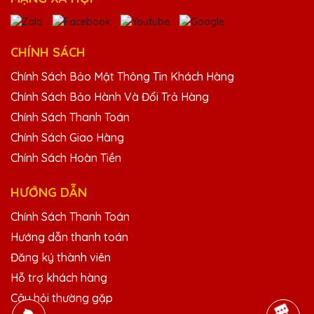
Phạm Văn Hùng
25/11/2025
CHÍNH SÁCH
Chính Sách Bảo Mật Thông Tin Khách Hàng
Đã từng mua cúp pha lê tại nhiều nơi nhưng
Quà Tặng Pha Lê QTG vẫn là sự lựa chọn số
Chính Sách Bảo Hành Và Đổi Trả Hàng
một của mình. Sản phẩm tinh xảo, dịch vụ
Chính Sách Thanh Toán
tuyệt vời!
Chính Sách Giao Hàng
Chính Sách Hoàn Tiền
Hoàng Thị Vân
25/11/2025
HƯỚNG DẪN
Chính Sách Thanh Toán
Thiết kế cúp pha lê tại Quà Tặng Pha Lê
QTG thật sự tinh tế và đẳng cấp. Rất tự hào
Hướng dẫn thanh toán
khi trao tặng những chiếc cúp này cho đối
Đăng ký thành viên
tác và khách hàng của mình.
Hỗ trợ khách hàng
Câu hỏi thường gặp
Vũ Văn Phong