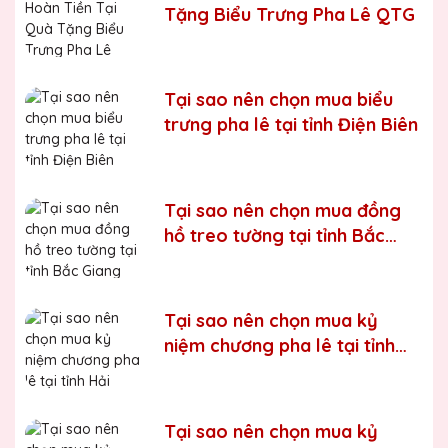
Bước 5:
Gửi hàng cho khách
Tặng Biểu Trưng Pha Lê QTG
Bước 6:
Gọi điện xác nhận với khách hàng
Chúng tôi luôn tuân thủ quy trình làm việc chuyên nghiệp
và nghiêm ngặt ở từng khâu sản xuất.
Xưởng sản xuất
Tại sao nên chọn mua biểu
Kỷ niệm chương pha lê uy tín, chất lượng số một thị
trưng pha lê tại tỉnh Điện Biên
trường Miền Bắc
Chúng tôi là đơn vị sản xuất trực tiếp, uy tín, giá rẻ. Nhận
đơn mọi số lượng, nhận làm những mẫu không có sẵn,
Tại sao nên chọn mua đồng
sản xuất theo ý tưởng của khách hàng.
hồ treo tường tại tỉnh Bắc
Quà tặng Biểu Trưng Pha Lê QTG cung cấp tới Quý
Giang
khách hàng thành phẩm bao gồm hộp xi lót lụa vàng,
với 2 màu lựa chọn xanh hoặc đỏ làm tăng thêm tính
trang trọng cho sản phẩm.
Tại sao nên chọn mua kỷ
Sản phẩm được làm từ chất liệu pha lê vô cùng tinh tế,
niệm chương pha lê tại tỉnh
sang trọng, gửi đến người nhận những ý nghĩa to lớn:
Hải Phòng
- Vinh danh cá nhân, tập thể đạt thành tích xuất sắc
- Tặng phẩm chứng nhận cho những nỗ lực, cố gắng của
Tại sao nên chọn mua kỷ
cá nhân, tập thể