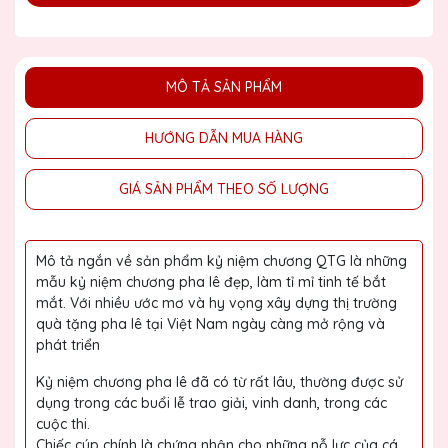
MÔ TẢ SẢN PHẨM
HƯỚNG DẪN MUA HÀNG
GIÁ SẢN PHẨM THEO SỐ LƯỢNG
Mô tả ngắn về sản phẩm kỷ niệm chương QTG là những
mẫu kỷ niệm chương pha lê đẹp, làm tỉ mỉ tinh tế bắt
mắt. Với nhiều ước mơ và hy vọng xây dựng thị trường
quà tặng pha lê tại Việt Nam ngày càng mở rộng và
phát triển
Kỷ niệm chương pha lê đã có từ rất lâu, thường được sử
dụng trong các buổi lễ trao giải, vinh danh, trong các
cuộc thi.
Chiếc cúp chính là chứng nhận cho những nỗ lực của cá