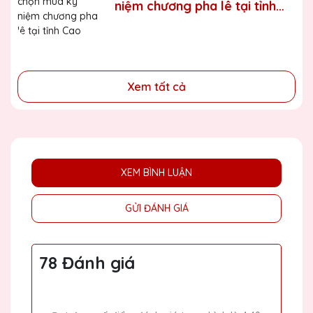
niệm chương pha lê tại tỉnh
- Tri ân, thay lời cảm ơn gửi đến những cá nhân, tổ chức
Cao Bằng
đã cống hiến, đóng góp cho doanh nghiệp, cho cộng
đồng
Xem tất cả
XEM BÌNH LUẬN
GỬI ĐÁNH GIÁ
78 Đánh giá