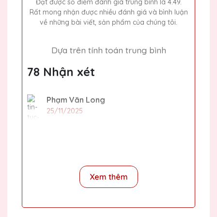
Đạt được số điểm đánh giá trung bình là 4.49.
Rất mong nhận được nhiều đánh giá và bình luận
về những bài viết, sản phẩm của chúng tôi.
Dựa trên tính toán trung bình
78 Nhận xét
Phạm Văn Long
25/11/2025
Mình đã đặt làm cúp pha lê tại Quà Tặng
Pha Lê QTG cho lễ trao giải của công ty và
rất ấn tượng với thiết kế và chất lượng. Giá
cả lại rất hợp lý nữa!
Xem thêm
Dương Văn Thái
25/11/2025