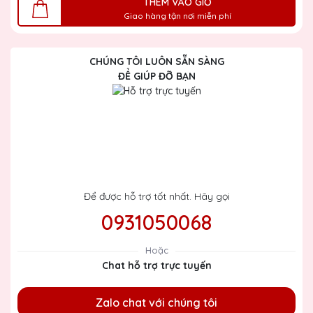
THÊM VÀO GIỎ
Giao hàng tận nơi miễn phí
CHÚNG TÔI LUÔN SẴN SÀNG
ĐỂ GIÚP ĐỠ BẠN
Để được hỗ trợ tốt nhất. Hãy gọi
0931050068
Hoặc
Chat hỗ trợ trực tuyến
Zalo chat với chúng tôi