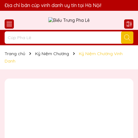
Quà Tặng Biểu Trưng Pha Lê QTG xin chào Quý Khách!
Địa chỉ bán cúp vinh danh uy tín tại Hà Nội!
Trang chủ
Kỷ Niệm Chương
Kỷ Niệm Chương Vinh
Danh