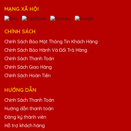
25/11/2025
MẠNG XÃ HỘI
Sản phẩm của Quà Tặng Pha Lê QTG
không chỉ đẹp mà còn mang lại giá trị tinh
thần lớn cho người nhận.
CHÍNH SÁCH
Chính Sách Bảo Mật Thông Tin Khách Hàng
Chính Sách Bảo Hành Và Đổi Trả Hàng
Vũ Văn Đoàn
25/11/2025
Chính Sách Thanh Toán
Chính Sách Giao Hàng
Kỷ niệm chương pha lê từ Quà Tặng Pha Lê
Chính Sách Hoàn Tiền
QTG luôn làm tôi hài lòng. Sản phẩm chất
lượng cao và dịch vụ chuyên nghiệp.
HƯỚNG DẪN
Chính Sách Thanh Toán
Dương Văn Tài
Hướng dẫn thanh toán
25/11/2025
Đăng ký thành viên
Thiết kế kỷ niệm chương của Quà Tặng
Hỗ trợ khách hàng
Pha Lê QTG rất tinh tế và độc đáo. Rất hài