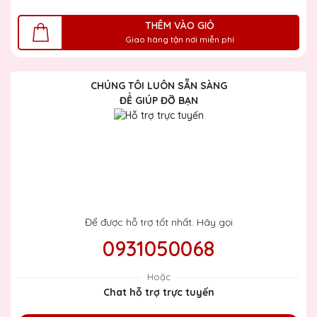
THÊM VÀO GIỎ
Giao hàng tận nơi miễn phí
CHÚNG TÔI LUÔN SẴN SÀNG
ĐỂ GIÚP ĐỠ BẠN
Để được hỗ trợ tốt nhất. Hãy gọi
0931050068
Hoặc
Chat hỗ trợ trực tuyến