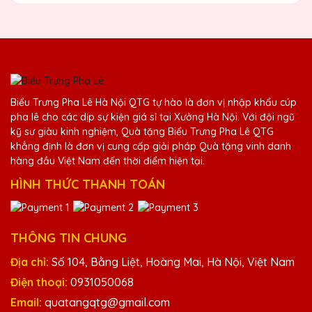
Lê QTG không chỉ đẹp mà còn rất bền.
Chắc chắn sẽ tiếp tục ủng hộ!
Đặng Thị Giang
25/11/2025
Biểu Trưng Pha Lê Hà Nội QTG tự hào là đơn vị nhập khẩu cúp
Kỷ niệm chương pha lê từ Quà Tặng Pha Lê
pha lê cho các dịp sự kiện giá sỉ tại Xưởng Hà Nội. Với đội ngũ
QTG luôn làm tôi hài lòng. Sản phẩm chất
kỹ sư giàu kinh nghiệm, Quà tặng Biểu Trưng Pha Lê QTG
lượng cao và dịch vụ chuyên nghiệp.
khẳng định là đơn vị cung cấp giải pháp Quà tặng vinh danh
hàng đầu Việt Nam đến thời điểm hiện tại.
HÌNH THỨC THANH TOÁN
Dương Văn Quang
25/11/2025
Kỷ niệm chương pha lê từ Quà Tặng Pha Lê
THÔNG TIN CHUNG
QTG luôn làm tôi hài lòng. Sản phẩm chất
Địa chỉ:
Số 104, Bằng Liệt, Hoàng Mai, Hà Nội, Việt Nam
lượng cao và dịch vụ chuyên nghiệp.
Điện thoại:
0931050068
Email:
quatangqtg@gmail.com
Đỗ Thị Hạnh