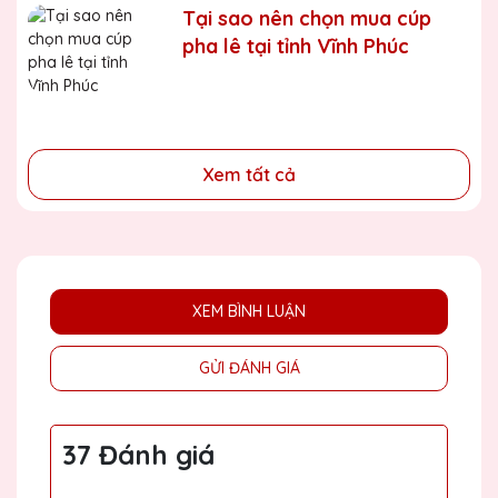
- Tặng phẩm chứng nhận cho những nỗ lực, cố gắng của
Tại sao nên chọn mua cúp
cá nhân, tập thể
pha lê tại tỉnh Vĩnh Phúc
- Tri ân, thay lời cảm ơn gửi đến những cá nhân, tổ chức
đã cống hiến, đóng góp cho doanh nghiệp, cho cộng
đồng
Xem tất cả
XEM BÌNH LUẬN
GỬI ĐÁNH GIÁ
37 Đánh giá