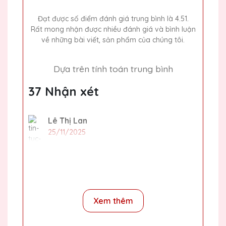
Đạt được số điểm đánh giá trung bình là 4.51.
Rất mong nhận được nhiều đánh giá và bình luận
về những bài viết, sản phẩm của chúng tôi.
Dựa trên tính toán trung bình
37 Nhận xét
Lê Thị Lan
25/11/2025
Thiết kế pha lê tại Quà Tặng Pha Lê QTG
thật sự tinh tế và đẳng cấp. Rất tự hào khi
trao tặng những món quà này cho đối tác
và khách hàng của mình.
Xem thêm
Trần Thị Bích