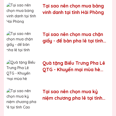
Tại sao nên chọn mua bảng
Bước 5:
Gửi hàng cho khách
vinh danh tại tỉnh Hải Phòng
Bước 6:
Gọi điện xác nhận với khách hàng
Chúng tôi luôn tuân thủ quy trình làm việc chuyên nghiệp
và nghiêm ngặt ở từng khâu sản xuất.
Xưởng sản xuất
Tại sao nên chọn mua chặn
Kỷ niệm chương pha lê uy tín, chất lượng số một thị
giấy - để bàn pha lê tại tỉnh
trường Miền Bắc
Thái Bình
Chúng tôi là đơn vị sản xuất trực tiếp, uy tín, giá rẻ. Nhận
đơn mọi số lượng, nhận làm những mẫu không có sẵn,
Quà tặng Biểu Trưng Pha Lê
sản xuất theo ý tưởng của khách hàng.
QTG - Khuyến mại mùa hè
Quà tặng Biểu Trưng Pha Lê QTG cung cấp tới Quý
2024
khách hàng thành phẩm bao gồm hộp xi lót lụa vàng,
với 2 màu lựa chọn xanh hoặc đỏ làm tăng thêm tính
trang trọng cho sản phẩm.
Tại sao nên chọn mua kỷ
Sản phẩm được làm từ chất liệu pha lê vô cùng tinh tế,
niệm chương pha lê tại tỉnh
sang trọng, gửi đến người nhận những ý nghĩa to lớn:
Cao Bằng
- Vinh danh cá nhân, tập thể đạt thành tích xuất sắc