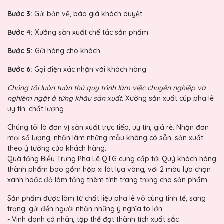
Bước 3:
Gửi bản vẽ, báo giá khách duyệt
Bước 4:
Xưởng sản xuất chế tác sản phẩm
Bước 5:
Gửi hàng cho khách
Bước 6:
Gọi điện xác nhận với khách hàng
Chúng tôi luôn tuân thủ quy trình làm việc chuyên nghiệp và
nghiêm ngặt ở từng khâu sản xuất.
Xưởng sản xuất cúp pha lê
uy tín, chất lượng
Chúng tôi là đơn vị sản xuất trực tiếp, uy tín, giá rẻ. Nhận đơn
mọi số lượng, nhận làm những mẫu không có sẵn, sản xuất
theo ý tưởng của khách hàng.
Quà tặng Biểu Trưng Pha Lê QTG cung cấp tới Quý khách hàng
thành phẩm bao gồm hộp xi lót lụa vàng, với 2 màu lựa chọn
xanh hoặc đỏ làm tăng thêm tính trang trọng cho sản phẩm.
Sản phẩm được làm từ chất liệu pha lê vô cùng tinh tế, sang
trọng, gửi đến người nhận những ý nghĩa to lớn:
- Vinh danh cá nhân, tập thể đạt thành tích xuất sắc