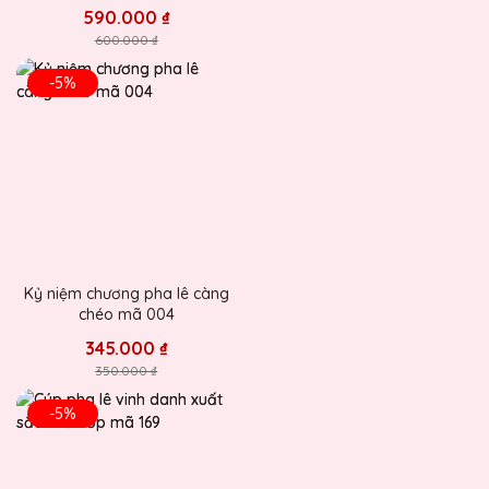
590.000 ₫
600.000 ₫
-5%
Kỷ niệm chương pha lê càng
chéo mã 004
345.000 ₫
350.000 ₫
-5%