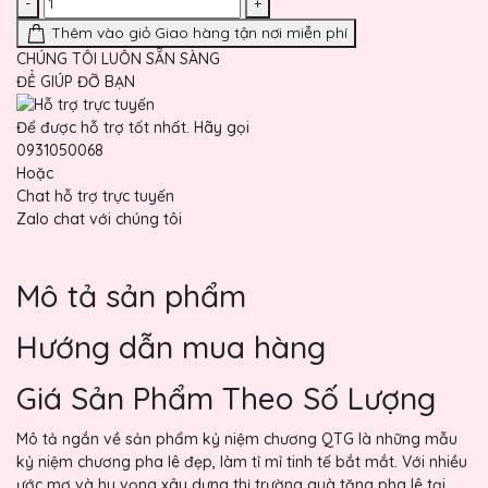
-
+
Thêm vào giỏ
Giao hàng tận nơi miễn phí
CHÚNG TÔI LUÔN SẴN SÀNG
ĐỂ GIÚP ĐỠ BẠN
Để được hỗ trợ tốt nhất. Hãy gọi
0931050068
Hoặc
Chat hỗ trợ trực tuyến
Zalo chat với chúng tôi
Mô tả sản phẩm
Hướng dẫn mua hàng
Giá Sản Phẩm Theo Số Lượng
Mô tả ngắn về sản phẩm kỷ niệm chương QTG là những mẫu
kỷ niệm chương pha lê đẹp, làm tỉ mỉ tinh tế bắt mắt. Với nhiều
ước mơ và hy vọng xây dựng thị trường quà tặng pha lê tại