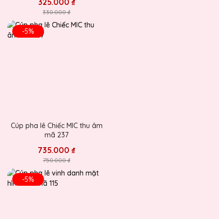
325.000 ₫
330.000 ₫
-5%
Cúp pha lê Chiếc MIC thu âm
mã 237
735.000 ₫
750.000 ₫
-5%