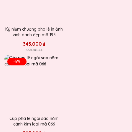
Kỷ niệm chương pha lê in ảnh
vinh danh đẹp mã 193
345.000 ₫
350.000 ₫
-5%
Cúp pha lê ngôi sao năm
cánh kim loại mã 066