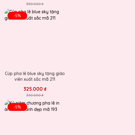
550.000 ₫
-5%
Cúp pha lê blue sky tặng giáo
viên xuất sắc mã 211
325.000 ₫
330.000 ₫
-5%