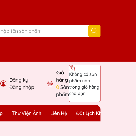
Giỏ
Không có sản
Đăng ký
hàng
phẩm nào
Đăng nhập
0
Sản
trong giỏ hàng
của bạn
phẩm
ặp
Thư Viện Ảnh
Liên Hệ
Đặt Lịch Khảo Sát