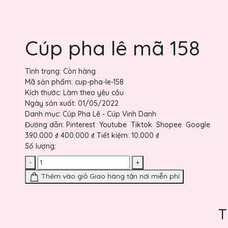
Cúp pha lê mã 158
Tình trạng:
Còn hàng
Mã sản phẩm:
cup-pha-le-158
Kích thước:
Làm theo yêu cầu
Ngày sản xuất:
01/05/2022
Danh mục:
Cúp Pha Lê - Cúp Vinh Danh
Đường dẫn:
Pinterest
Youtube
Tiktok
Shopee
Google
390.000 ₫
400.000 ₫
Tiết kiệm:
10.000 ₫
Số lượng:
-
+
Thêm vào giỏ
Giao hàng tận nơi miễn phí
T