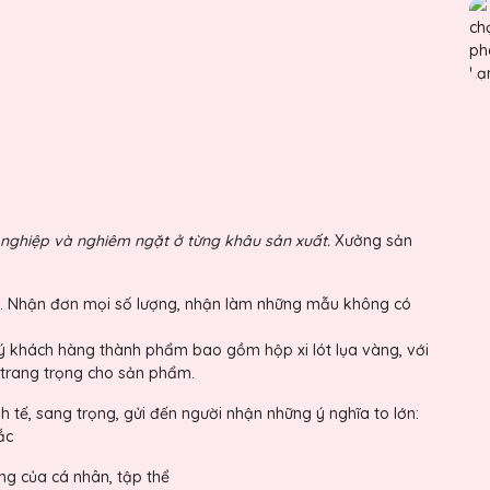
n nghiệp và nghiêm ngặt ở từng khâu sản xuất.
Xưởng sản
iá rẻ. Nhận đơn mọi số lượng, nhận làm những mẫu không có
ý khách hàng thành phẩm bao gồm hộp xi lót lụa vàng, với
 trang trọng cho sản phẩm.
h tế, sang trọng, gửi đến người nhận những ý nghĩa to lớn:
ắc
ng của cá nhân, tập thể