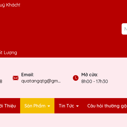
uý Khách!
ất Lượng
Mở cửa:
Email:
quatangqtg@gmail.com
8
8h00 - 17h30
ới Thiệu
Sản Phẩm
Tin Tức
Câu hỏi thường g