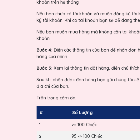
khoản trên hệ thống
Nếu bạn chưa có tài khoản và muốn đăng ký tài kh
ký tài khoản. Khi có tài khoản bạn sẽ dễ dàng t
Nếu bạn muốn mua hàng mà không cần tài khoản 
khoản
Bước 4:
Điền các thông tin của bạn để nhận đơn h
hàng của mình
Bước 5:
Xem lại thông tin đặt hàng, điền chú thíc
Sau khi nhận được đơn hàng bạn gửi chúng tôi sẽ 
địa chỉ của bạn.
Trân trọng cảm ơn.
#
Số Lượng
1
>= 100 Chiếc
2
95 -> 100 Chiếc