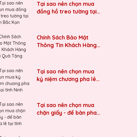
Tại sao nên chọn mua
đồng hồ treo tường tại
tỉnh Bắc Kạn
Chính Sách Bảo Mật
Thông Tin Khách Hàng
Tại Quà Tặng Biểu
Trưng Pha Lê QTG
Tại sao nên chọn mua
kỷ niệm chương pha lê
tại tỉnh Ninh Bình
Tại sao nên chọn mua
chặn giấy - để bàn pha
lê tại tỉnh Thái Bình