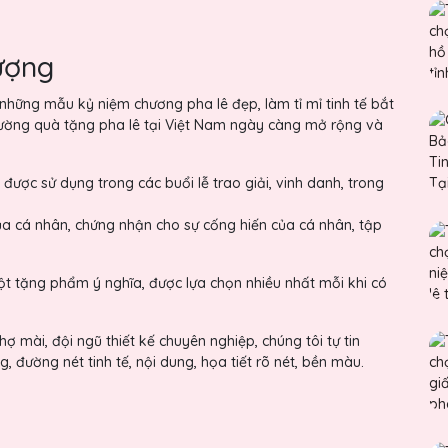
ượng
ững mẫu kỷ niệm chương pha lê đẹp, làm tỉ mỉ tinh tế bắt
rường quà tặng pha lê tại Việt Nam ngày càng mở rộng và
 được sử dụng trong các buổi lễ trao giải, vinh danh, trong
ủa cá nhân, chứng nhận cho sự cống hiến của cá nhân, tập
ột tặng phẩm ý nghĩa, được lựa chọn nhiều nhất mỗi khi có
ợ mài, đội ngũ thiết kế chuyên nghiệp, chúng tôi tự tin
ường nét tinh tế, nội dung, họa tiết rõ nét, bền màu.