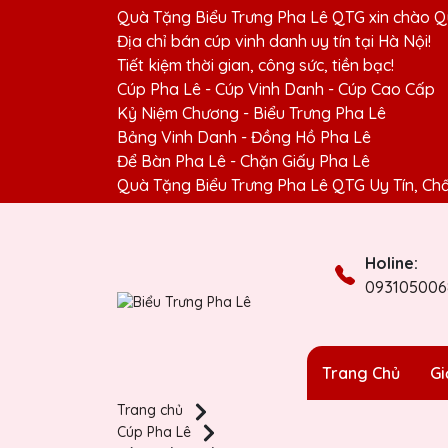
Quà Tặng Biểu Trưng Pha Lê QTG xin chào Q
Địa chỉ bán cúp vinh danh uy tín tại Hà Nội!
Tiết kiệm thời gian, công sức, tiền bạc!
Cúp Pha Lê - Cúp Vinh Danh - Cúp Cao Cấp
Kỷ Niệm Chương - Biểu Trưng Pha Lê
Bảng Vinh Danh - Đồng Hồ Pha Lê
Để Bàn Pha Lê - Chặn Giấy Pha Lê
Quà Tặng Biểu Trưng Pha Lê QTG Uy Tín, Ch
Holine:
093105006
Trang Chủ
Gi
Trang chủ
Cúp Pha Lê