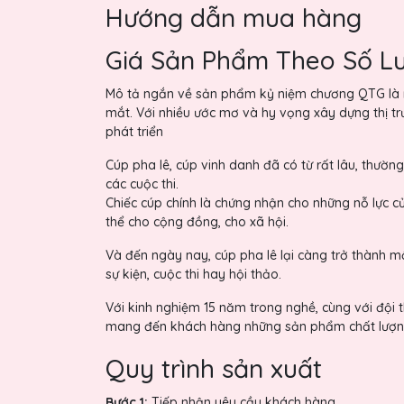
Hướng dẫn mua hàng
Giá Sản Phẩm Theo Số L
Mô tả ngắn về sản phẩm kỷ niệm chương QTG là nh
mắt. Với nhiều ước mơ và hy vọng xây dựng thị t
phát triển
Cúp pha lê, cúp vinh danh đã có từ rất lâu, thường
các cuộc thi.
Chiếc cúp chính là chứng nhận cho những nỗ lực c
thể cho cộng đồng, cho xã hội.
Và đến ngày nay, cúp pha lê lại càng trở thành m
sự kiện, cuộc thi hay hội thảo.
Với kinh nghiệm 15 năm trong nghề, cùng với đội th
mang đến khách hàng những sản phẩm chất lượng, đ
Quy trình sản xuất
Bước 1:
Tiếp nhận yêu cầu khách hàng