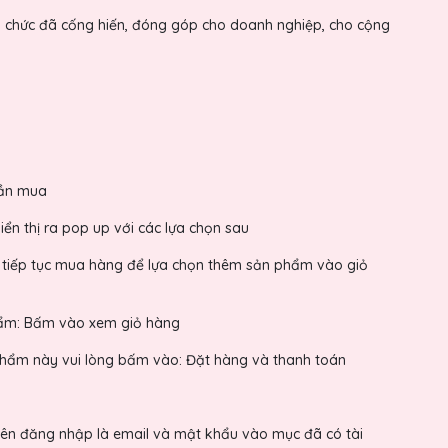
 tổ chức đã cống hiến, đóng góp cho doanh nghiệp, cho cộng
cần mua
n thị ra pop up với các lựa chọn sau
tiếp tục mua hàng để lựa chọn thêm sản phẩm vào giỏ
ẩm: Bấm vào xem giỏ hàng
hẩm này vui lòng bấm vào: Đặt hàng và thanh toán
 tên đăng nhập là email và mật khẩu vào mục đã có tài