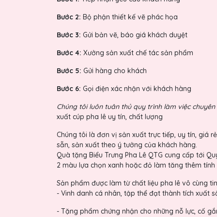
Bước 2:
Bộ phận thiết kế vẽ phác họa
Bước 3:
Gửi bản vẽ, báo giá khách duyệt
Bước 4:
Xưởng sản xuất chế tác sản phẩm
Bước 5:
Gửi hàng cho khách
Bước 6:
Gọi điện xác nhận với khách hàng
Chúng tôi luôn tuân thủ quy trình làm việc chuyê
xuất cúp pha lê uy tín, chất lượng
Chúng tôi là đơn vị sản xuất trực tiếp, uy tín, g
sẵn, sản xuất theo ý tưởng của khách hàng.
Quà tặng Biểu Trưng Pha Lê QTG cung cấp tới Qu
2 màu lựa chọn xanh hoặc đỏ làm tăng thêm tính
Sản phẩm được làm từ chất liệu pha lê vô cùng tin
- Vinh danh cá nhân, tập thể đạt thành tích xuất s
- Tặng phẩm chứng nhận cho những nỗ lực, cố gắ