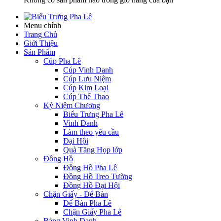
Menu chính
Trang Chủ
Giới Thiệu
Sản Phẩm
Cúp Pha Lê
Cúp Vinh Danh
Cúp Lưu Niệm
Cúp Kim Loại
Cúp Thể Thao
Kỷ Niệm Chương
Biểu Trưng Pha Lê
Vinh Danh
Làm theo yêu cầu
Đại Hội
Quà Tặng Họp lớp
Đồng Hồ
Đồng Hồ Pha Lê
Đồng Hồ Treo Tường
Đồng Hồ Đại Hội
Chặn Giấy - Để Bàn
Để Bàn Pha Lê
Chặn Giấy Pha Lê
Bảng Vinh Danh