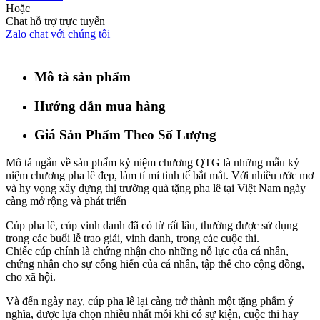
Hoặc
Chat hỗ trợ trực tuyến
Zalo chat với chúng tôi
Mô tả sản phẩm
Hướng dẫn mua hàng
Giá Sản Phẩm Theo Số Lượng
Mô tả ngắn về sản phẩm kỷ niệm chương QTG là những mẫu kỷ
niệm chương pha lê đẹp, làm tỉ mỉ tinh tế bắt mắt. Với nhiều ước mơ
và hy vọng xây dựng thị trường quà tặng pha lê tại Việt Nam ngày
càng mở rộng và phát triển
Cúp pha lê, cúp vinh danh đã có từ rất lâu, thường được sử dụng
trong các buổi lễ trao giải, vinh danh, trong các cuộc thi.
Chiếc cúp chính là chứng nhận cho những nỗ lực của cá nhân,
chứng nhận cho sự cống hiến của cá nhân, tập thể cho cộng đồng,
cho xã hội.
Và đến ngày nay, cúp pha lê lại càng trở thành một tặng phẩm ý
nghĩa, được lựa chọn nhiều nhất mỗi khi có sự kiện, cuộc thi hay