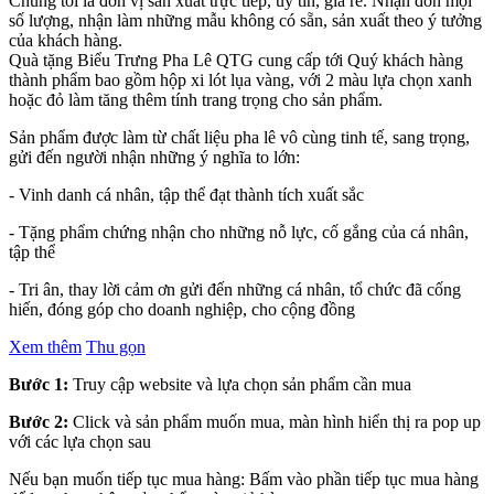
Chúng tôi là đơn vị sản xuất trực tiếp, uy tín, giá rẻ. Nhận đơn mọi
số lượng, nhận làm những mẫu không có sẵn, sản xuất theo ý tưởng
của khách hàng.
Quà tặng Biểu Trưng Pha Lê QTG cung cấp tới Quý khách hàng
thành phẩm bao gồm hộp xi lót lụa vàng, với 2 màu lựa chọn xanh
hoặc đỏ làm tăng thêm tính trang trọng cho sản phẩm.
Sản phẩm được làm từ chất liệu pha lê vô cùng tinh tế, sang trọng,
gửi đến người nhận những ý nghĩa to lớn:
- Vinh danh cá nhân, tập thể đạt thành tích xuất sắc
- Tặng phẩm chứng nhận cho những nỗ lực, cố gắng của cá nhân,
tập thể
- Tri ân, thay lời cảm ơn gửi đến những cá nhân, tổ chức đã cống
hiến, đóng góp cho doanh nghiệp, cho cộng đồng
Xem thêm
Thu gọn
Bước 1:
Truy cập website và lựa chọn sản phẩm cần mua
Bước 2:
Click và sản phẩm muốn mua, màn hình hiển thị ra pop up
với các lựa chọn sau
Nếu bạn muốn tiếp tục mua hàng: Bấm vào phần tiếp tục mua hàng