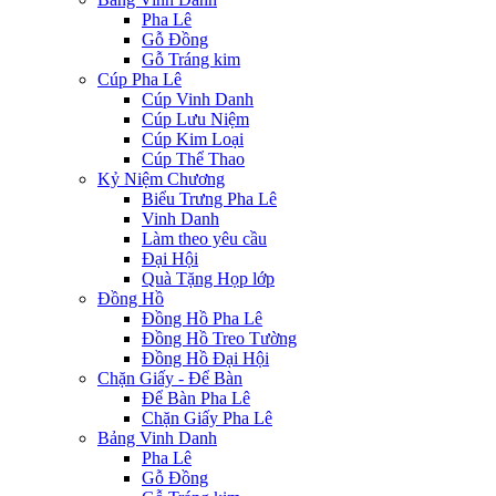
Pha Lê
Gỗ Đồng
Gỗ Tráng kim
Cúp Pha Lê
Cúp Vinh Danh
Cúp Lưu Niệm
Cúp Kim Loại
Cúp Thể Thao
Kỷ Niệm Chương
Biểu Trưng Pha Lê
Vinh Danh
Làm theo yêu cầu
Đại Hội
Quà Tặng Họp lớp
Đồng Hồ
Đồng Hồ Pha Lê
Đồng Hồ Treo Tường
Đồng Hồ Đại Hội
Chặn Giấy - Để Bàn
Để Bàn Pha Lê
Chặn Giấy Pha Lê
Bảng Vinh Danh
Pha Lê
Gỗ Đồng