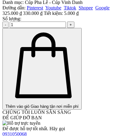
Danh mục:
Cúp Pha Lê - Cúp Vinh Danh
Đường dẫn:
Pinterest
Youtube
Tiktok
Shopee
Google
325.000 ₫
330.000 ₫
Tiết kiệm:
5.000 ₫
Số lượng:
-
+
Thêm vào giỏ
Giao hàng tận nơi miễn phí
CHÚNG TÔI LUÔN SẴN SÀNG
ĐỂ GIÚP ĐỠ BẠN
Để được hỗ trợ tốt nhất. Hãy gọi
0931050068