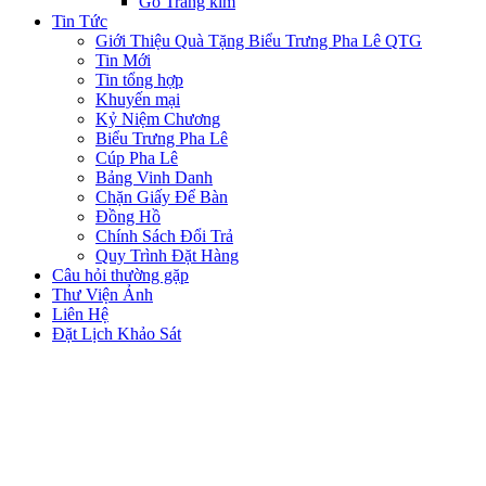
Gỗ Tráng kim
Tin Tức
Giới Thiệu Quà Tặng Biểu Trưng Pha Lê QTG
Tin Mới
Tin tổng hợp
Khuyến mại
Kỷ Niệm Chương
Biểu Trưng Pha Lê
Cúp Pha Lê
Bảng Vinh Danh
Chặn Giấy Để Bàn
Đồng Hồ
Chính Sách Đổi Trả
Quy Trình Đặt Hàng
Câu hỏi thường gặp
Thư Viện Ảnh
Liên Hệ
Đặt Lịch Khảo Sát