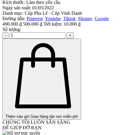
Kích thước:
Làm theo yêu cầu
Ngày sản xuất:
01/05/2022
Danh mục:
Cúp Pha Lê - Cúp Vinh Danh
Đường dẫn:
Pinterest
Youtube
Tiktok
Shopee
Google
490.000 ₫
500.000 ₫
Tiết kiệm:
10.000 ₫
Số lượng:
-
+
Thêm vào giỏ
Giao hàng tận nơi miễn phí
CHÚNG TÔI LUÔN SẴN SÀNG
ĐỂ GIÚP ĐỠ BẠN