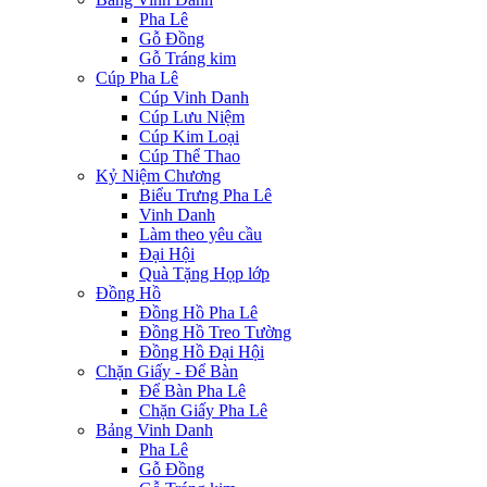
Pha Lê
Gỗ Đồng
Gỗ Tráng kim
Cúp Pha Lê
Cúp Vinh Danh
Cúp Lưu Niệm
Cúp Kim Loại
Cúp Thể Thao
Kỷ Niệm Chương
Biểu Trưng Pha Lê
Vinh Danh
Làm theo yêu cầu
Đại Hội
Quà Tặng Họp lớp
Đồng Hồ
Đồng Hồ Pha Lê
Đồng Hồ Treo Tường
Đồng Hồ Đại Hội
Chặn Giấy - Để Bàn
Để Bàn Pha Lê
Chặn Giấy Pha Lê
Bảng Vinh Danh
Pha Lê
Gỗ Đồng