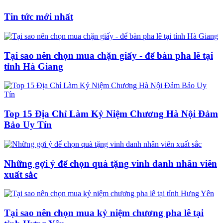
Tin tức mới nhất
Tại sao nên chọn mua chặn giấy - để bàn pha lê tại
tỉnh Hà Giang
Top 15 Địa Chỉ Làm Kỷ Niệm Chương Hà Nội Đảm
Bảo Uy Tín
Những gợi ý để chọn quà tặng vinh danh nhân viên
xuất sắc
Tại sao nên chọn mua kỷ niệm chương pha lê tại