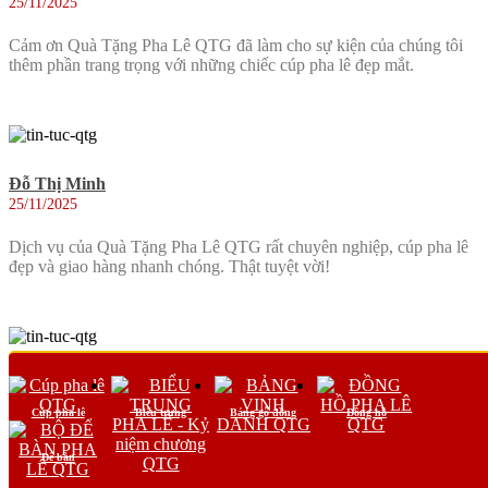
25/11/2025
Cảm ơn Quà Tặng Pha Lê QTG đã làm cho sự kiện của chúng tôi
thêm phần trang trọng với những chiếc cúp pha lê đẹp mắt.
Đỗ Thị Minh
25/11/2025
Dịch vụ của Quà Tặng Pha Lê QTG rất chuyên nghiệp, cúp pha lê
đẹp và giao hàng nhanh chóng. Thật tuyệt vời!
Lê Thị Khánh
25/11/2025
Cúp pha lê
Biểu trưng
Bảng gỗ đồng
Đồng hồ
Cúp pha lê tại Quà Tặng Pha Lê QTG không chỉ đẹp mà còn rất
Để bàn
bền, xứng đáng với giá trị của nó.