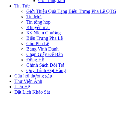
Gỗ Tráng kim
Tin Tức
Giới Thiệu Quà Tặng Biểu Trưng Pha Lê QTG
Tin Mới
Tin tổng hợp
Khuyến mại
Kỷ Niệm Chương
Biểu Trưng Pha Lê
Cúp Pha Lê
Bảng Vinh Danh
Chặn Giấy Để Bàn
Đồng Hồ
Chính Sách Đổi Trả
Quy Trình Đặt Hàng
Câu hỏi thường gặp
Thư Viện Ảnh
Liên Hệ
Đặt Lịch Khảo Sát