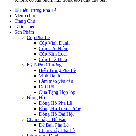
Menu chính
Trang Chủ
Giới Thiệu
Sản Phẩm
Cúp Pha Lê
Cúp Vinh Danh
Cúp Lưu Niệm
Cúp Kim Loại
Cúp Thể Thao
Kỷ Niệm Chương
Biểu Trưng Pha Lê
Vinh Danh
Làm theo yêu cầu
Đại Hội
Quà Tặng Họp lớp
Đồng Hồ
Đồng Hồ Pha Lê
Đồng Hồ Treo Tường
Đồng Hồ Đại Hội
Chặn Giấy - Để Bàn
Để Bàn Pha Lê
Chặn Giấy Pha Lê
Bảng Vinh Danh