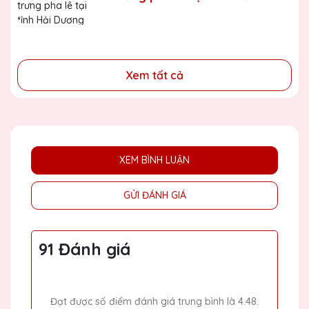
đã cống hiến, đóng góp cho doanh nghiệp, cho cộng
Dương
đồng
Xem tất cả
XEM BÌNH LUẬN
GỬI ĐÁNH GIÁ
91 Đánh giá
Đạt được số điểm đánh giá trung bình là 4.48.