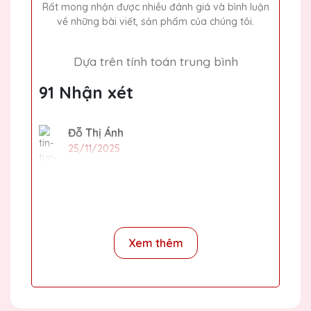
Rất mong nhận được nhiều đánh giá và bình luận
về những bài viết, sản phẩm của chúng tôi.
Dựa trên tính toán trung bình
91 Nhận xét
Đỗ Thị Ánh
25/11/2025
Quà tặng pha lê của Quà Tặng Pha Lê QTG
rất đẹp và tinh xảo. Dịch vụ khách hàng chu
đáo, giao hàng nhanh chóng. Rất đáng tin
cậy!
Xem thêm
Phạm Văn Long
25/11/2025