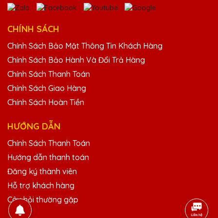
Dương Văn Khánh
CHÍNH SÁCH
25/11/2025
Chính Sách Bảo Mật Thông Tin Khách Hàng
Rất hài lòng với sản phẩm và dịch vụ của
Chính Sách Bảo Hành Và Đổi Trả Hàng
Quà Tặng Pha Lê QTG. Cúp pha lê được thiết
Chính Sách Thanh Toán
kế độc đáo và chất lượng cao, phản ánh
Chính Sách Giao Hàng
đúng giá trị của người nhận.
Chính Sách Hoàn Tiền
Bùi Văn Nam
HƯỚNG DẪN
25/11/2025
Chính Sách Thanh Toán
Cảm ơn Quà Tặng Pha Lê QTG đã mang
Hướng dẫn thanh toán
đến những sản phẩm cúp pha lê chất lượng
Đăng ký thành viên
cao. Mọi người trong công ty đều rất hài
lòng với sản phẩm này.
Hỗ trợ khách hàng
Câu hỏi thường gặp
Hoàng Thị Lệ