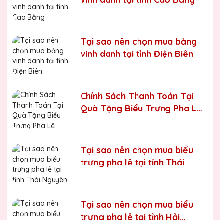
Bước 6:
Gọi điện xác nhận với khách hàng
Chúng tôi luôn tuân thủ quy trình làm việc chuyên nghiệp
và nghiêm ngặt ở từng khâu sản xuất.
Xưởng sản xuất
Tại sao nên chọn mua bảng
cúp pha lê uy tín, chất lượng
vinh danh tại tỉnh Điện Biên
Chúng tôi là đơn vị sản xuất trực tiếp, uy tín, giá rẻ. Nhận
đơn mọi số lượng, nhận làm những mẫu không có sẵn,
sản xuất theo ý tưởng của khách hàng.
Chính Sách Thanh Toán Tại
Quà tặng Biểu Trưng Pha Lê QTG cung cấp tới Quý
Quà Tặng Biểu Trưng Pha Lê
khách hàng thành phẩm bao gồm hộp xi lót lụa vàng,
QTG
với 2 màu lựa chọn xanh hoặc đỏ làm tăng thêm tính
trang trọng cho sản phẩm.
Sản phẩm được làm từ chất liệu pha lê vô cùng tinh tế,
Tại sao nên chọn mua biểu
sang trọng, gửi đến người nhận những ý nghĩa to lớn:
trưng pha lê tại tỉnh Thái
- Vinh danh cá nhân, tập thể đạt thành tích xuất sắc
Nguyên
- Tặng phẩm chứng nhận cho những nỗ lực, cố gắng của
cá nhân, tập thể
Tại sao nên chọn mua biểu
trưng pha lê tại tỉnh Hải
- Tri ân, thay lời cảm ơn gửi đến những cá nhân, tổ chức