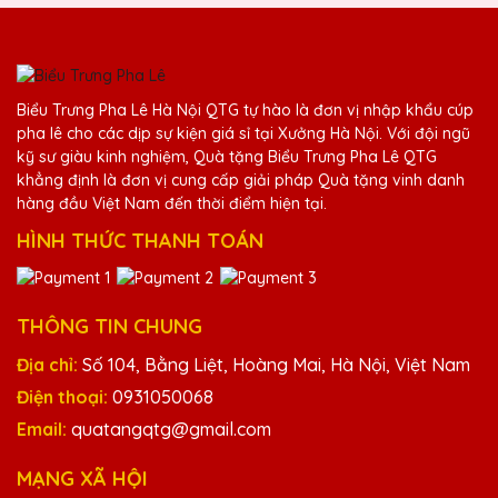
trao tặng những món quà này cho đối tác
và khách hàng của mình.
Biểu Trưng Pha Lê Hà Nội QTG tự hào là đơn vị nhập khẩu cúp
Đặng Thị Mai
pha lê cho các dịp sự kiện giá sỉ tại Xưởng Hà Nội. Với đội ngũ
25/11/2025
kỹ sư giàu kinh nghiệm, Quà tặng Biểu Trưng Pha Lê QTG
khẳng định là đơn vị cung cấp giải pháp Quà tặng vinh danh
Cúp pha lê của Quà Tặng Pha Lê QTG thật
hàng đầu Việt Nam đến thời điểm hiện tại.
sự đẳng cấp và sang trọng. Công ty mình
HÌNH THỨC THANH TOÁN
đã nhận được rất nhiều lời khen từ đối tác
sau khi trao tặng những chiếc cúp này.
THÔNG TIN CHUNG
Hồ Văn Lâm
25/11/2025
Địa chỉ:
Số 104, Bằng Liệt, Hoàng Mai, Hà Nội, Việt Nam
Điện thoại:
0931050068
Cảm ơn Quà Tặng Pha Lê QTG đã mang
Email:
quatangqtg@gmail.com
đến những sản phẩm cúp pha lê chất lượng
cao. Mọi người trong công ty đều rất hài
MẠNG XÃ HỘI
lòng với sản phẩm này.