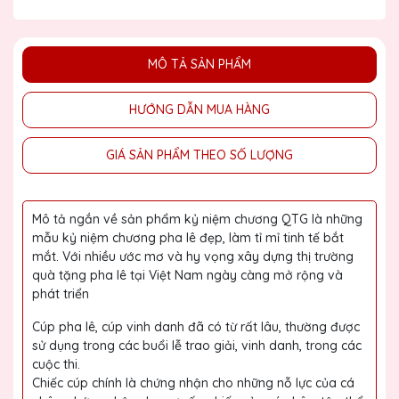
MÔ TẢ SẢN PHẨM
HƯỚNG DẪN MUA HÀNG
GIÁ SẢN PHẨM THEO SỐ LƯỢNG
Mô tả ngắn về sản phẩm kỷ niệm chương QTG là những
mẫu kỷ niệm chương pha lê đẹp, làm tỉ mỉ tinh tế bắt
mắt. Với nhiều ước mơ và hy vọng xây dựng thị trường
quà tặng pha lê tại Việt Nam ngày càng mở rộng và
phát triển
Cúp pha lê, cúp vinh danh đã có từ rất lâu, thường được
sử dụng trong các buổi lễ trao giải, vinh danh, trong các
cuộc thi.
Chiếc cúp chính là chứng nhận cho những nỗ lực của cá