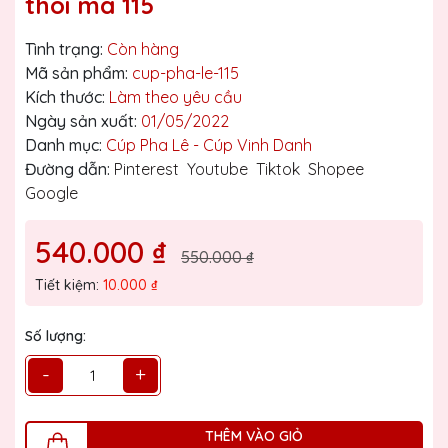
thoi mã 115
Tình trạng:
Còn hàng
Mã sản phẩm:
cup-pha-le-115
Kích thước:
Làm theo yêu cầu
Ngày sản xuất:
01/05/2022
Danh mục:
Cúp Pha Lê - Cúp Vinh Danh
Đường dẫn:
Pinterest
Youtube
Tiktok
Shopee
Google
540.000 ₫
550.000 ₫
Tiết kiệm:
10.000 ₫
Số lượng:
-
+
THÊM VÀO GIỎ