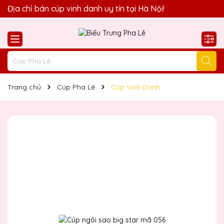
Quà Tặng Biểu Trưng Pha Lê QTG xin chào Quý Khách!
Địa chỉ bán cúp vinh danh uy tín tại Hà Nội!
Trang chủ
Cúp Pha Lê
Cúp Vinh Danh