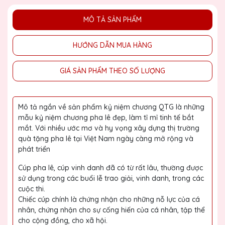
MÔ TẢ SẢN PHẨM
HƯỚNG DẪN MUA HÀNG
GIÁ SẢN PHẨM THEO SỐ LƯỢNG
Mô tả ngắn về sản phẩm kỷ niệm chương QTG là những
mẫu kỷ niệm chương pha lê đẹp, làm tỉ mỉ tinh tế bắt
mắt. Với nhiều ước mơ và hy vọng xây dựng thị trường
quà tặng pha lê tại Việt Nam ngày càng mở rộng và
phát triển
Cúp pha lê, cúp vinh danh đã có từ rất lâu, thường được
sử dụng trong các buổi lễ trao giải, vinh danh, trong các
cuộc thi.
Chiếc cúp chính là chứng nhận cho những nỗ lực của cá
nhân, chứng nhận cho sự cống hiến của cá nhân, tập thể
cho cộng đồng, cho xã hội.