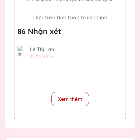
Dựa trên tính toán trung bình
86 Nhận xét
Lê Thị Lan
25/11/2025
Thiết kế pha lê tại Quà Tặng Pha Lê QTG
thật sự tinh tế và đẳng cấp. Rất tự hào khi
trao tặng những món quà này cho đối tác
và khách hàng của mình.
Xem thêm
Ngô Thị Cúc
25/11/2025
Nhân viên của Quà Tặng Pha Lê QTG rất
nhiệt tình và hỗ trợ hết mình trong suốt quá