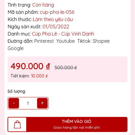
Tình trạng:
Còn hàng
Mã sản phẩm:
cup-pha-le-056
Kích thước:
Làm theo yêu cầu
Ngày sản xuất:
01/05/2022
Danh mục:
Cúp Pha Lê - Cúp Vinh Danh
Đường dẫn:
Pinterest
Youtube
Tiktok
Shopee
Google
490.000 ₫
500.000 ₫
Tiết kiệm:
10.000 ₫
Số lượng:
-
+
THÊM VÀO GIỎ
Giao hàng tận nơi miễn phí