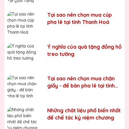
Chúng tôi luôn tuân thủ quy trình làm việc chuyên nghiệp
và nghiêm ngặt ở từng khâu sản xuất.
Xưởng sản xuất
Tại sao nên chọn mua cúp
cúp pha lê uy tín, chất lượng
pha lê tại tỉnh Thanh Hoá
Chúng tôi là đơn vị sản xuất trực tiếp, uy tín, giá rẻ. Nhận
đơn mọi số lượng, nhận làm những mẫu không có sẵn,
sản xuất theo ý tưởng của khách hàng.
Ý nghĩa của quà tặng đồng hồ
Quà tặng Biểu Trưng Pha Lê QTG cung cấp tới Quý
treo tường
khách hàng thành phẩm bao gồm hộp xi lót lụa vàng,
với 2 màu lựa chọn xanh hoặc đỏ làm tăng thêm tính
trang trọng cho sản phẩm.
Sản phẩm được làm từ chất liệu pha lê vô cùng tinh tế,
Tại sao nên chọn mua chặn
sang trọng, gửi đến người nhận những ý nghĩa to lớn:
giấy - để bàn pha lê tại tỉnh
- Vinh danh cá nhân, tập thể đạt thành tích xuất sắc
Bắc Ninh
- Tặng phẩm chứng nhận cho những nỗ lực, cố gắng của
cá nhân, tập thể
Những chât liệu phổ biến nhất
để chế tác kỷ niệm chương
- Tri ân, thay lời cảm ơn gửi đến những cá nhân, tổ chức
đã cống hiến, đóng góp cho doanh nghiệp, cho cộng