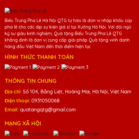
Ngô Thị Hạnh
Biểu Trưng Pha Lê Hà Nội QTG tự hào là đơn vị nhập khẩu cúp
25/11/2025
pha lê cho các dịp sự kiện giá sỉ tại Xưởng Hà Nội. Với đội ngũ
kỹ sư giàu kinh nghiệm, Quà tặng Biểu Trưng Pha Lê QTG
Rất hài lòng với kỷ niệm chương pha lê của
khẳng định là đơn vị cung cấp giải pháp Quà tặng vinh danh
Quà Tặng Pha Lê QTG! Thiết kế tinh xảo và
hàng đầu Việt Nam đến thời điểm hiện tại.
đẹp mắt, chất lượng tuyệt vời.
HÌNH THỨC THANH TOÁN
Phạm Văn Hùng
25/11/2025
THÔNG TIN CHUNG
Địa chỉ:
Số 104, Bằng Liệt, Hoàng Mai, Hà Nội, Việt Nam
Kỷ niệm chương pha lê từ Quà Tặng Pha Lê
QTG đúng là món quà hoàn hảo cho các
Điện thoại:
0931050068
dịp đặc biệt. Rất đáng tiền!
Email:
quatangqtg@gmail.com
MẠNG XÃ HỘI
Hồ Văn Trọng
25/11/2025