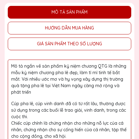
MÔ TẢ SẢN PHẨM
HƯỚNG DẪN MUA HÀNG
GIÁ SẢN PHẨM THEO SỐ LƯỢNG
Mô tả ngắn về sản phẩm kỷ niệm chương QTG là những
mẫu kỷ niệm chương pha lê đẹp, làm tỉ mỉ tinh tế bắt
mắt. Với nhiều ước mơ và hy vọng xây dựng thị trường
quà tặng pha lê tại Việt Nam ngày càng mở rộng và
phát triển
Cúp pha lê, cúp vinh danh đã có từ rất lâu, thường được
sử dụng trong các buổi lễ trao giải, vinh danh, trong các
cuộc thi.
Chiếc cúp chính là chứng nhận cho những nỗ lực của cá
nhân, chứng nhận cho sự cống hiến của cá nhân, tập thể
cho cộng đồng, cho xã hội.