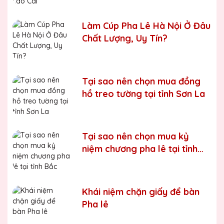
Chúng tôi luôn tuân thủ quy trình làm việc chuyên nghiệp
và nghiêm ngặt ở từng khâu sản xuất.
Xưởng sản xuất
Làm Cúp Pha Lê Hà Nội Ở Đâu
cúp pha lê uy tín, chất lượng
Chất Lượng, Uy Tín?
Chúng tôi là đơn vị sản xuất trực tiếp, uy tín, giá rẻ. Nhận
đơn mọi số lượng, nhận làm những mẫu không có sẵn,
sản xuất theo ý tưởng của khách hàng.
Tại sao nên chọn mua đồng
Quà tặng Biểu Trưng Pha Lê QTG cung cấp tới Quý
hồ treo tường tại tỉnh Sơn La
khách hàng thành phẩm bao gồm hộp xi lót lụa vàng,
với 2 màu lựa chọn xanh hoặc đỏ làm tăng thêm tính
trang trọng cho sản phẩm.
Sản phẩm được làm từ chất liệu pha lê vô cùng tinh tế,
Tại sao nên chọn mua kỷ
sang trọng, gửi đến người nhận những ý nghĩa to lớn:
niệm chương pha lê tại tỉnh
- Vinh danh cá nhân, tập thể đạt thành tích xuất sắc
Bắc Kạn
- Tặng phẩm chứng nhận cho những nỗ lực, cố gắng của
cá nhân, tập thể
Khái niệm chặn giấy để bàn
Pha lê
- Tri ân, thay lời cảm ơn gửi đến những cá nhân, tổ chức
đã cống hiến, đóng góp cho doanh nghiệp, cho cộng