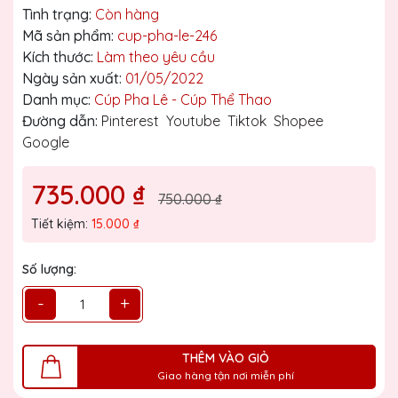
Tình trạng:
Còn hàng
Mã sản phẩm:
cup-pha-le-246
Kích thước:
Làm theo yêu cầu
Ngày sản xuất:
01/05/2022
Danh mục:
Cúp Pha Lê - Cúp Thể Thao
Đường dẫn:
Pinterest
Youtube
Tiktok
Shopee
Google
735.000 ₫
750.000 ₫
Tiết kiệm:
15.000 ₫
Số lượng:
-
+
THÊM VÀO GIỎ
Giao hàng tận nơi miễn phí