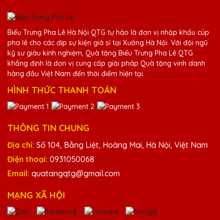
Vũ Văn Trường
25/11/2025
Biểu Trưng Pha Lê Hà Nội QTG tự hào là đơn vị nhập khẩu cúp
pha lê cho các dịp sự kiện giá sỉ tại Xưởng Hà Nội. Với đội ngũ
Chất lượng pha lê tại Quà Tặng Pha Lê
kỹ sư giàu kinh nghiệm, Quà tặng Biểu Trưng Pha Lê QTG
QTG rất tốt, thiết kế đẹp và độc đáo. Rất
khẳng định là đơn vị cung cấp giải pháp Quà tặng vinh danh
hài lòng với sản phẩm.
hàng đầu Việt Nam đến thời điểm hiện tại.
HÌNH THỨC THANH TOÁN
Hoàng Thị Linh
25/11/2025
THÔNG TIN CHUNG
Kỷ niệm chương pha lê từ Quà Tặng Pha Lê
Địa chỉ:
Số 104, Bằng Liệt, Hoàng Mai, Hà Nội, Việt Nam
QTG luôn làm tôi hài lòng. Sản phẩm chất
lượng cao và dịch vụ chuyên nghiệp.
Điện thoại:
0931050068
Email:
quatangqtg@gmail.com
Phạm Văn Lâm
MẠNG XÃ HỘI
25/11/2025