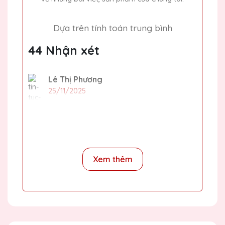
Dựa trên tính toán trung bình
44 Nhận xét
Lê Thị Phương
25/11/2025
Cảm ơn Quà Tặng Pha Lê QTG đã mang
đến những sản phẩm pha lê chất lượng cao.
Mọi người trong công ty đều rất hài lòng với
quà tặng này.
Xem thêm
Bùi Văn Kiên
25/11/2025
Mình đã đặt một số lượng lớn cúp pha lê
cho sự kiện cuối năm của công ty và tất cả