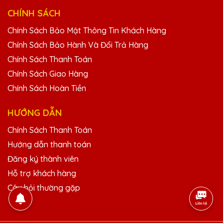
Đã nhận được kỷ niệm chương và rất ấn
tượng với thiết kế và chất lượng. Cảm ơn
CHÍNH SÁCH
Quà Tặng Pha Lê QTG!
Chính Sách Bảo Mật Thông Tin Khách Hàng
Chính Sách Bảo Hành Và Đổi Trả Hàng
Hoàng Thị Phượng
Chính Sách Thanh Toán
25/11/2025
Chính Sách Giao Hàng
Chính Sách Hoàn Tiền
Kỷ niệm chương pha lê từ Quà Tặng Pha Lê
QTG luôn làm tôi hài lòng. Sản phẩm chất
lượng cao và dịch vụ chuyên nghiệp.
HƯỚNG DẪN
Chính Sách Thanh Toán
Dương Văn Hưng
Hướng dẫn thanh toán
25/11/2025
Đăng ký thành viên
Hỗ trợ khách hàng
Thiết kế kỷ niệm chương của Quà Tặng
Pha Lê QTG rất tinh tế và độc đáo. Rất hài
Câu hỏi thường gặp
lòng với sản phẩm.