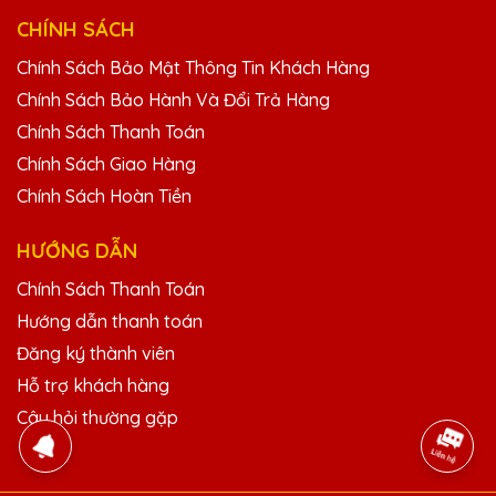
QTG rất tốt, thiết kế đẹp và độc đáo. Rất
hài lòng với sản phẩm.
CHÍNH SÁCH
Chính Sách Bảo Mật Thông Tin Khách Hàng
Chính Sách Bảo Hành Và Đổi Trả Hàng
Nguyễn Thị Oanh
25/11/2025
Chính Sách Thanh Toán
Chính Sách Giao Hàng
Chất lượng pha lê tại Quà Tặng Pha Lê
Chính Sách Hoàn Tiền
QTG rất tốt, thiết kế đẹp và độc đáo. Rất
hài lòng với sản phẩm.
HƯỚNG DẪN
Chính Sách Thanh Toán
Vũ Văn Thành
Hướng dẫn thanh toán
25/11/2025
Đăng ký thành viên
Chất lượng pha lê tại Quà Tặng Pha Lê
Hỗ trợ khách hàng
QTG rất tốt, thiết kế đẹp và độc đáo. Rất
hài lòng với sản phẩm.
Câu hỏi thường gặp
Trần Văn Đức