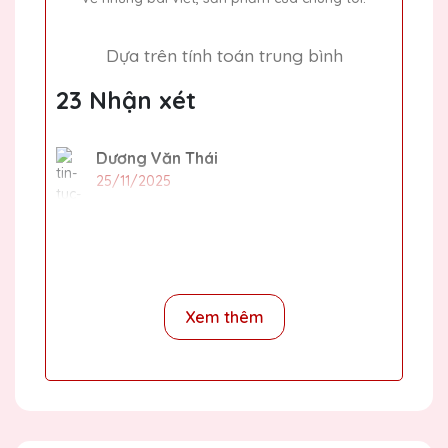
Dựa trên tính toán trung bình
23 Nhận xét
Dương Văn Thái
25/11/2025
Mình đã đặt một số lượng lớn quà tặng pha
lê cho sự kiện cuối năm của công ty và tất
cả đều rất đẹp và chất lượng. Cảm ơn Quà
Tặng Pha Lê QTG!
Xem thêm
Trần Văn Hải
25/11/2025
Chất lượng sản phẩm tuyệt vời, dịch vụ
khách hàng chu đáo. Quà Tặng Pha Lê QTG