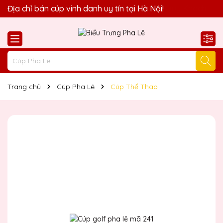
Quà Tặng Biểu Trưng Pha Lê QTG xin chào Quý Khách!
Địa chỉ bán cúp vinh danh uy tín tại Hà Nội!
Trang chủ
Cúp Pha Lê
Cúp Thể Thao