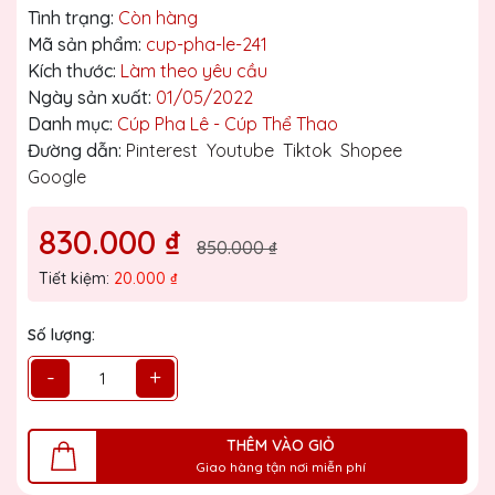
Tình trạng:
Còn hàng
Mã sản phẩm:
cup-pha-le-241
Kích thước:
Làm theo yêu cầu
Ngày sản xuất:
01/05/2022
Danh mục:
Cúp Pha Lê - Cúp Thể Thao
Đường dẫn:
Pinterest
Youtube
Tiktok
Shopee
Google
830.000 ₫
850.000 ₫
Tiết kiệm:
20.000 ₫
Số lượng:
-
+
THÊM VÀO GIỎ
Giao hàng tận nơi miễn phí