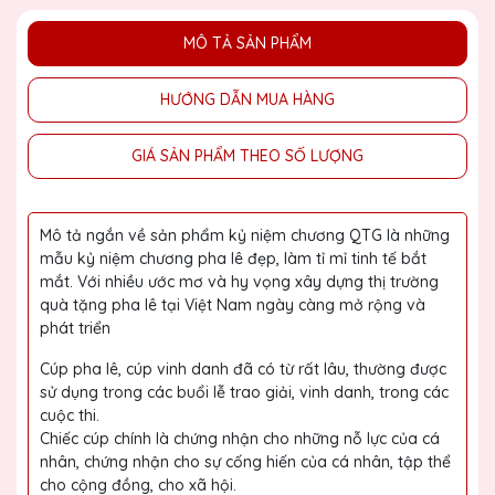
MÔ TẢ SẢN PHẨM
HƯỚNG DẪN MUA HÀNG
GIÁ SẢN PHẨM THEO SỐ LƯỢNG
Mô tả ngắn về sản phẩm kỷ niệm chương QTG là những
mẫu kỷ niệm chương pha lê đẹp, làm tỉ mỉ tinh tế bắt
mắt. Với nhiều ước mơ và hy vọng xây dựng thị trường
quà tặng pha lê tại Việt Nam ngày càng mở rộng và
phát triển
Cúp pha lê, cúp vinh danh đã có từ rất lâu, thường được
sử dụng trong các buổi lễ trao giải, vinh danh, trong các
cuộc thi.
Chiếc cúp chính là chứng nhận cho những nỗ lực của cá
nhân, chứng nhận cho sự cống hiến của cá nhân, tập thể
cho cộng đồng, cho xã hội.