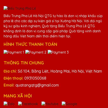
Hồ Văn Lộc
25/11/2025
Biểu Trưng Pha Lê Hà Nội QTG tự hào là đơn vị nhập khẩu cúp
Dịch vụ khách hàng của Quà Tặng Pha Lê
pha lê cho các dịp sự kiện giá sỉ tại Xưởng Hà Nội. Với đội ngũ
QTG rất nhiệt tình và chuyên nghiệp. Sẽ
kỹ sư giàu kinh nghiệm, Quà tặng Biểu Trưng Pha Lê QTG
tiếp tục ủng hộ!
khẳng định là đơn vị cung cấp giải pháp Quà tặng vinh danh
hàng đầu Việt Nam đến thời điểm hiện tại.
HÌNH THỨC THANH TOÁN
Lê Thị Yên
25/11/2025
Sản phẩm của Quà Tặng Pha Lê QTG
THÔNG TIN CHUNG
không chỉ đẹp mà còn mang lại giá trị tinh
Địa chỉ:
Số 104, Bằng Liệt, Hoàng Mai, Hà Nội, Việt Nam
thần lớn cho người nhận.
Điện thoại:
0931050068
Email:
quatangqtg@gmail.com
Nguyễn Thị Mai
25/11/2025
MẠNG XÃ HỘI
Chất lượng pha lê tại Quà Tặng Pha Lê