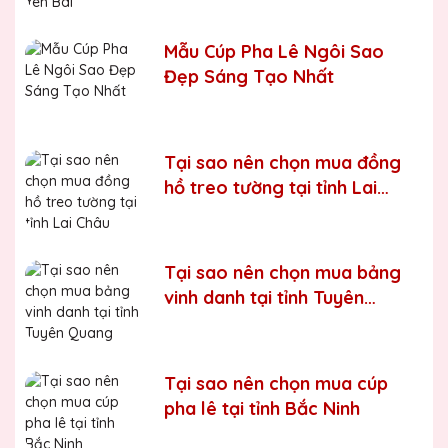
Chúng tôi luôn tuân thủ quy trình làm việc chuyên nghiệp
và nghiêm ngặt ở từng khâu sản xuất.
Xưởng sản xuất
Mẫu Cúp Pha Lê Ngôi Sao
cúp pha lê uy tín, chất lượng
Đẹp Sáng Tạo Nhất
Chúng tôi là đơn vị sản xuất trực tiếp, uy tín, giá rẻ. Nhận
đơn mọi số lượng, nhận làm những mẫu không có sẵn,
sản xuất theo ý tưởng của khách hàng.
Tại sao nên chọn mua đồng
Quà tặng Biểu Trưng Pha Lê QTG cung cấp tới Quý
hồ treo tường tại tỉnh Lai
khách hàng thành phẩm bao gồm hộp xi lót lụa vàng,
Châu
với 2 màu lựa chọn xanh hoặc đỏ làm tăng thêm tính
trang trọng cho sản phẩm.
Sản phẩm được làm từ chất liệu pha lê vô cùng tinh tế,
Tại sao nên chọn mua bảng
sang trọng, gửi đến người nhận những ý nghĩa to lớn:
vinh danh tại tỉnh Tuyên
- Vinh danh cá nhân, tập thể đạt thành tích xuất sắc
Quang
- Tặng phẩm chứng nhận cho những nỗ lực, cố gắng của
cá nhân, tập thể
Tại sao nên chọn mua cúp
pha lê tại tỉnh Bắc Ninh
- Tri ân, thay lời cảm ơn gửi đến những cá nhân, tổ chức
đã cống hiến, đóng góp cho doanh nghiệp, cho cộng