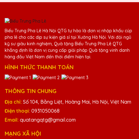
Phạm Văn Thành
25/11/2025
Biểu Trưng Pha Lê Hà Nội QTG tự hào là đơn vị nhập khẩu cúp
Kỷ niệm chương pha lê từ Quà Tặng Pha Lê
pha lê cho các dịp sự kiện giá sỉ tại Xưởng Hà Nội. Với đội ngũ
QTG luôn làm tôi hài lòng. Sản phẩm chất
kỹ sư giàu kinh nghiệm, Quà tặng Biểu Trưng Pha Lê QTG
lượng cao và dịch vụ chuyên nghiệp.
khẳng định là đơn vị cung cấp giải pháp Quà tặng vinh danh
hàng đầu Việt Nam đến thời điểm hiện tại.
HÌNH THỨC THANH TOÁN
Nguyễn Thị Hậu
25/11/2025
Tôi rất ấn tượng với chất lượng cúp pha lê
THÔNG TIN CHUNG
của Quà Tặng Pha Lê QTG. Đẹp từ mẫu
Địa chỉ:
Số 104, Bằng Liệt, Hoàng Mai, Hà Nội, Việt Nam
mã đến chất lượng!
Điện thoại:
0931050068
Email:
quatangqtg@gmail.com
Đặng Thị Lan
25/11/2025
MẠNG XÃ HỘI