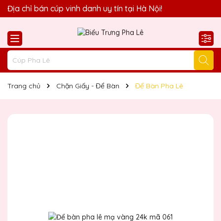
Quà Tặng Biểu Trưng Pha Lê QTG xin chào Quý Khách!
Địa chỉ bán cúp vinh danh uy tín tại Hà Nội!
Trang chủ
Chặn Giấy - Để Bàn
Để Bàn Pha Lê