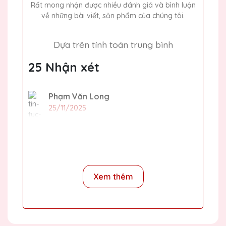
Rất mong nhận được nhiều đánh giá và bình luận
về những bài viết, sản phẩm của chúng tôi.
Dựa trên tính toán trung bình
25 Nhận xét
Phạm Văn Long
25/11/2025
Mình đã đặt làm cúp pha lê tại Quà Tặng
Pha Lê QTG cho lễ trao giải của công ty và
rất ấn tượng với thiết kế và chất lượng. Giá
cả lại rất hợp lý nữa!
Xem thêm
Dương Văn Phong
25/11/2025