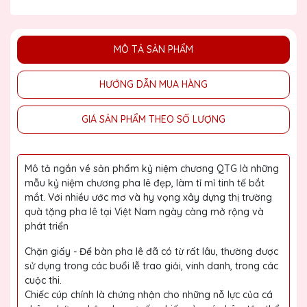
MÔ TẢ SẢN PHẨM
HƯỚNG DẪN MUA HÀNG
GIÁ SẢN PHẨM THEO SỐ LƯỢNG
Mô tả ngắn về sản phẩm kỷ niệm chương QTG là những
mẫu kỷ niệm chương pha lê đẹp, làm tỉ mỉ tinh tế bắt
mắt. Với nhiều ước mơ và hy vọng xây dựng thị trường
quà tặng pha lê tại Việt Nam ngày càng mở rộng và
phát triển
Chặn giấy - Để bàn pha lê đã có từ rất lâu, thường được
sử dụng trong các buổi lễ trao giải, vinh danh, trong các
cuộc thi.
Chiếc cúp chính là chứng nhận cho những nỗ lực của cá