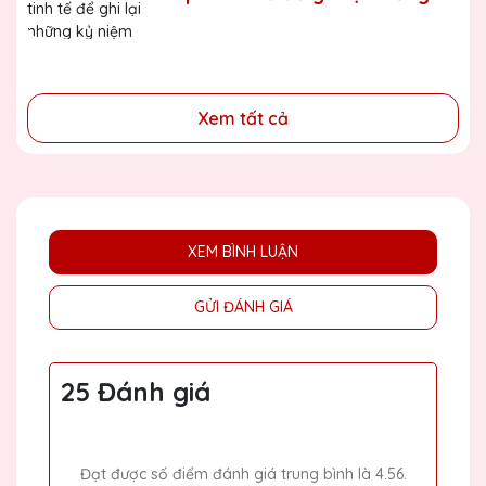
đã cống hiến, đóng góp cho doanh nghiệp, cho cộng
niệm đáng nhớ
đồng
Xem tất cả
XEM BÌNH LUẬN
GỬI ĐÁNH GIÁ
25 Đánh giá
Đạt được số điểm đánh giá trung bình là 4.56.