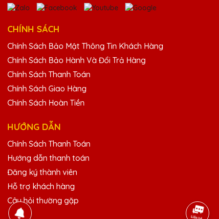
Sản phẩm cúp pha lê của Quà Tặng Pha
Lê QTG thật sự làm tôi bất ngờ về chất
lượng và thiết kế.
CHÍNH SÁCH
Chính Sách Bảo Mật Thông Tin Khách Hàng
Chính Sách Bảo Hành Và Đổi Trả Hàng
Vũ Văn Sơn
25/11/2025
Chính Sách Thanh Toán
Chính Sách Giao Hàng
Dịch vụ của Quà Tặng Pha Lê QTG rất tốt,
Chính Sách Hoàn Tiền
từ khâu tư vấn đến giao hàng đều rất
chuyên nghiệp. Rất hài lòng!
HƯỚNG DẪN
Chính Sách Thanh Toán
Đặng Văn Hưng
Hướng dẫn thanh toán
25/11/2025
Đăng ký thành viên
Cảm ơn Quà Tặng Pha Lê QTG đã tạo ra
Hỗ trợ khách hàng
những chiếc cúp pha lê đẹp đến thế. Tôi
thực sự rất ấn tượng!
Câu hỏi thường gặp