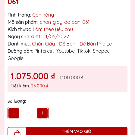
061
Tình trạng:
Còn hàng
Mã sản phẩm:
chan-giay-de-ban-061
Kích thước:
Làm theo yêu cầu
Ngày sản xuất:
01/05/2022
Danh mục:
Chặn Giấy - Để Bàn - Để Bàn Pha Lê
Đường dẫn:
Pinterest
Youtube
Tiktok
Shopee
Google
1.075.000 ₫
1.100.000 ₫
Tiết kiệm:
25.000 ₫
Số lượng:
-
+
THÊM VÀO GIỎ