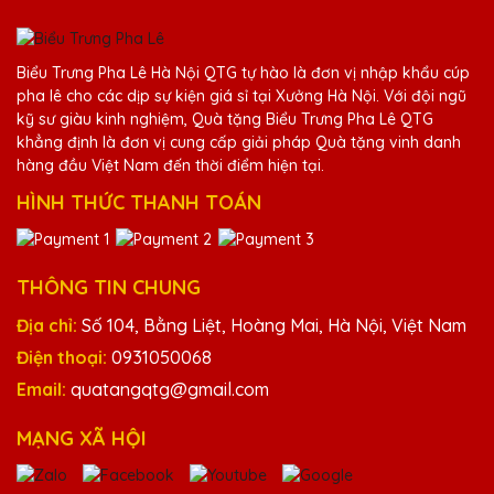
Dịch vụ của Quà Tặng Pha Lê QTG rất tốt,
từ khâu tư vấn đến giao hàng đều rất
Biểu Trưng Pha Lê Hà Nội QTG tự hào là đơn vị nhập khẩu cúp
chuyên nghiệp. Rất hài lòng!
pha lê cho các dịp sự kiện giá sỉ tại Xưởng Hà Nội. Với đội ngũ
kỹ sư giàu kinh nghiệm, Quà tặng Biểu Trưng Pha Lê QTG
khẳng định là đơn vị cung cấp giải pháp Quà tặng vinh danh
Hồ Văn Bảo
hàng đầu Việt Nam đến thời điểm hiện tại.
25/11/2025
HÌNH THỨC THANH TOÁN
Sự chuyên nghiệp và nhiệt huyết của Biểu
Trưng Pha Lê QTG khiến tôi cảm động.
THÔNG TIN CHUNG
Địa chỉ:
Số 104, Bằng Liệt, Hoàng Mai, Hà Nội, Việt Nam
Dương Văn Hiếu
25/11/2025
Điện thoại:
0931050068
Email:
quatangqtg@gmail.com
Biểu Trưng Pha Lê QTG biết cách mang đến
cho khách hàng những trải nghiệm đáng
MẠNG XÃ HỘI
nhớ với sản phẩm cúp pha lê.