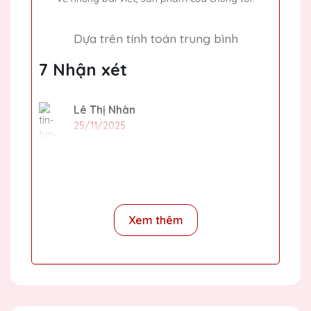
Dựa trên tính toán trung bình
7 Nhận xét
Lê Thị Nhàn
25/11/2025
Thiết kế kỷ niệm chương của Quà Tặng
Pha Lê QTG rất tinh tế và độc đáo. Rất hài
lòng với sản phẩm.
Xem thêm
Ngô Thị Thơ
25/11/2025
Chất lượng pha lê tại Quà Tặng Pha Lê
QTG rất tốt, thiết kế đẹp và độc đáo. Rất
hài lòng với sản phẩm.