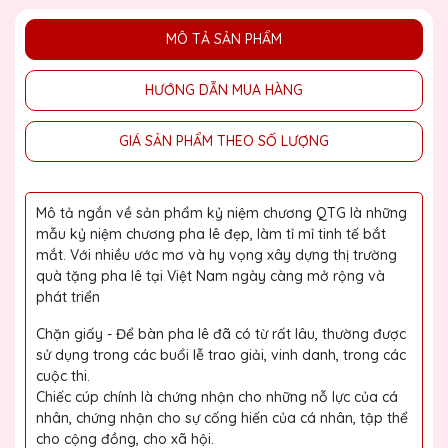
MÔ TẢ SẢN PHẨM
HƯỚNG DẪN MUA HÀNG
GIÁ SẢN PHẨM THEO SỐ LƯỢNG
Mô tả ngắn về sản phẩm kỷ niệm chương QTG là những
mẫu kỷ niệm chương pha lê đẹp, làm tỉ mỉ tinh tế bắt
mắt. Với nhiều ước mơ và hy vọng xây dựng thị trường
quà tặng pha lê tại Việt Nam ngày càng mở rộng và
phát triển
Chặn giấy - Để bàn pha lê đã có từ rất lâu, thường được
sử dụng trong các buổi lễ trao giải, vinh danh, trong các
cuộc thi.
Chiếc cúp chính là chứng nhận cho những nỗ lực của cá
nhân, chứng nhận cho sự cống hiến của cá nhân, tập thể
cho cộng đồng, cho xã hội.