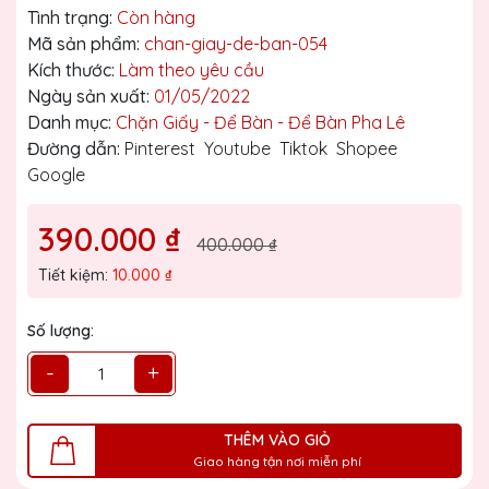
Tình trạng:
Còn hàng
Mã sản phẩm:
chan-giay-de-ban-054
Kích thước:
Làm theo yêu cầu
Ngày sản xuất:
01/05/2022
Danh mục:
Chặn Giấy - Để Bàn - Để Bàn Pha Lê
Đường dẫn:
Pinterest
Youtube
Tiktok
Shopee
Google
390.000 ₫
400.000 ₫
Tiết kiệm:
10.000 ₫
Số lượng:
-
+
THÊM VÀO GIỎ
Giao hàng tận nơi miễn phí