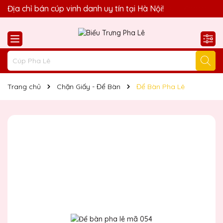
Quà Tặng Biểu Trưng Pha Lê QTG xin chào Quý Khách!
Địa chỉ bán cúp vinh danh uy tín tại Hà Nội!
Trang chủ
Chặn Giấy - Để Bàn
Để Bàn Pha Lê