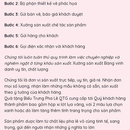
Bước 2:
Bộ phận thiết kế vẽ phác họa
Bước 3:
Gửi bản vẽ, báo giá khách duyệt
Bước 4:
Xưởng sản xuất chế tác sản phẩm
Bước 5:
Gửi hàng cho khách
Bước 6:
Gọi điện xác nhận với khách hàng
Chúng tôi luôn tuân thủ quy trình làm việc chuyên nghiệp và
nghiêm ngặt ở từng khâu sản xuất.
Xưởng sản xuất Bảng vinh
danh uy tín, chất lượng
Chúng tôi là đơn vị sản xuất trực tiếp, uy tín, giá rẻ. Nhận đơn
mọi số lượng, nhận làm những mẫu không có sẵn, sản xuất
theo ý tưởng của khách hàng.
Quà tặng Biểu Trưng Pha Lê QTG cung cấp tới Quý khách hàng
thành phẩm bao gồm hộp xi lót lụa vàng, với 2 màu lựa chọn
xanh hoặc đỏ làm tăng thêm tính trang trọng cho sản phẩm.
Sản phẩm được làm từ chất liệu pha lê vô cùng tinh tế, sang
trọng, gửi đến người nhận những ý nghĩa to lớn: