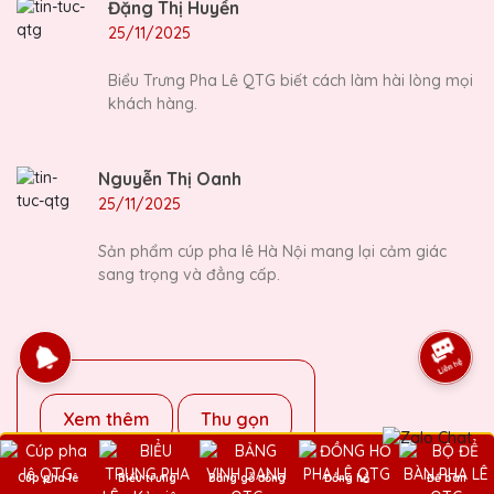
Đặng Thị Huyền
25/11/2025
Biểu Trưng Pha Lê QTG biết cách làm hài lòng mọi
khách hàng.
Nguyễn Thị Oanh
25/11/2025
Sản phẩm cúp pha lê Hà Nội mang lại cảm giác
sang trọng và đẳng cấp.
Xem thêm
Thu gọn
Gửi bình luận và đánh giá
Cúp pha lê
Biểu trưng
Bảng gỗ đồng
Đồng hồ
Để bàn