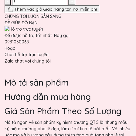
-
+
Thêm vào giỏ
Giao hàng tận nơi miễn phí
CHÚNG TÔI LUÔN SẴN SÀNG
ĐỂ GIÚP ĐỠ BẠN
Để được hỗ trợ tốt nhất. Hãy gọi
0931050068
Hoặc
Chat hỗ trợ trực tuyến
Zalo chat với chúng tôi
Mô tả sản phẩm
Hướng dẫn mua hàng
Giá Sản Phẩm Theo Số Lượng
Mô tả ngắn về sản phẩm kỷ niệm chương QTG là những mẫu
kỷ niệm chương pha lê đẹp, làm tỉ mỉ tinh tế bắt mắt. Với nhiều
ước mơ và hy vọng xây dựng thị trường quà tặng pha lê tại