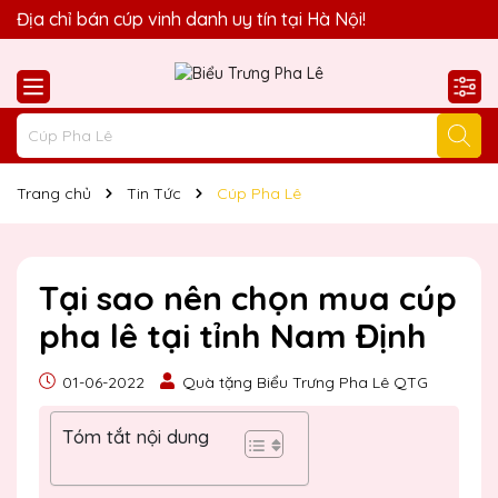
Quà Tặng Biểu Trưng Pha Lê QTG xin chào Quý Khách!
Địa chỉ bán cúp vinh danh uy tín tại Hà Nội!
Trang chủ
Tin Tức
Cúp Pha Lê
Tại sao nên chọn mua cúp
pha lê tại tỉnh Nam Định
01-06-2022
Quà tặng Biểu Trưng Pha Lê QTG
Tóm tắt nội dung