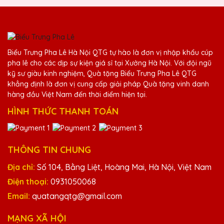
giới thiệu cho bạn bè.
Ngô Thị Giang
Biểu Trưng Pha Lê Hà Nội QTG tự hào là đơn vị nhập khẩu cúp
25/11/2025
pha lê cho các dịp sự kiện giá sỉ tại Xưởng Hà Nội. Với đội ngũ
kỹ sư giàu kinh nghiệm, Quà tặng Biểu Trưng Pha Lê QTG
Đã nhận được kỷ niệm chương và rất hài
khẳng định là đơn vị cung cấp giải pháp Quà tặng vinh danh
lòng với chất lượng và dịch vụ. Cảm ơn Quà
hàng đầu Việt Nam đến thời điểm hiện tại.
Tặng Pha Lê QTG!
HÌNH THỨC THANH TOÁN
Trần Văn Hiếu
25/11/2025
THÔNG TIN CHUNG
Đã nhận được kỷ niệm chương và rất ấn
Địa chỉ:
Số 104, Bằng Liệt, Hoàng Mai, Hà Nội, Việt Nam
tượng với thiết kế và chất lượng. Cảm ơn
Điện thoại:
0931050068
Quà Tặng Pha Lê QTG!
Email:
quatangqtg@gmail.com
MẠNG XÃ HỘI
Phạm Văn Thanh