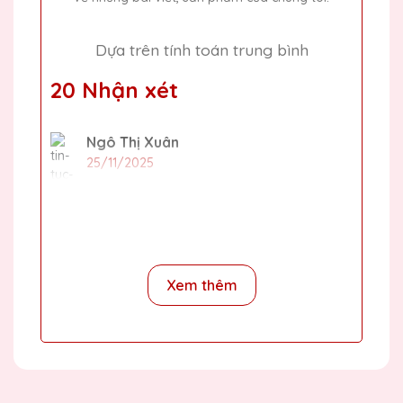
Dựa trên tính toán trung bình
20 Nhận xét
Ngô Thị Xuân
25/11/2025
Mình đã đặt một số lượng lớn cúp pha lê
cho sự kiện cuối năm của công ty và tất cả
đều rất đẹp và chất lượng. Cảm ơn Quà
Tặng Pha Lê QTG!
Xem thêm
Phạm Văn Lâm
25/11/2025
Sản phẩm của Quà Tặng Pha Lê QTG không
chỉ đẹp mà còn rất sang trọng. Chắc chắn sẽ