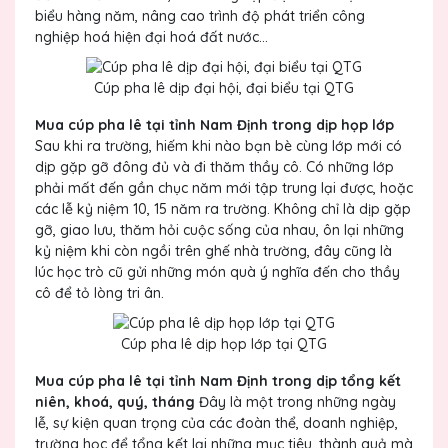
biểu hàng năm, nâng cao trình độ phát triển công
nghiệp hoá hiện đại hoá đất nước...
Cúp pha lê dịp đại hội, đại biểu tại QTG
Mua cúp pha lê tại tỉnh Nam Định trong dịp họp lớp
Sau khi ra trường, hiếm khi nào bạn bè cùng lớp mới có
dịp gặp gỡ đông đủ và đi thăm thầy cô. Có những lớp
phải mất đến gần chục năm mới tập trung lại được, hoặc
các lễ kỷ niệm 10, 15 năm ra trường. Không chỉ là dịp gặp
gỡ, giao lưu, thăm hỏi cuộc sống của nhau, ôn lại những
kỷ niệm khi còn ngồi trên ghế nhà trường, đây cũng là
lúc học trò cũ gửi những món quà ý nghĩa đến cho thầy
cô để tỏ lòng tri ân.
Cúp pha lê dịp họp lớp tại QTG
Mua cúp pha lê tại tỉnh Nam Định trong dịp tổng kết
niên, khoá, quý, tháng
Đây là một trong những ngày
lễ, sự kiện quan trọng của các đoàn thể, doanh nghiệp,
trường học để tổng kết lại những mục tiêu, thành quả mà