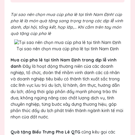
Tại sao nên chọn mua cúp pha lê tại tỉnh Nam Định! cúp
pha lê là món quà tặng sang trọng trong các dịp lễ vinh
danh, đại hội, tổng kết, họp lớp,... Khi cầm trên tay món
quà tặng cúp pha lê
Tại sao nên chọn mua cúp pha lê tại tỉnh Nam Định
Mua cúp pha lê tại tỉnh Nam Định trong dịp lễ vinh
danh
Đây là hoạt động thường niên của các doanh
nghiệp, tổ chức, đoàn thể nhằm vinh danh các cá nhân
và doanh nghiệp tiêu biểu có thành tích xuất sắc trong
các lĩnh vực lưu trú du lịch, lữ hành, ẩm thực, hướng dẫn
du lịch; đồng thời góp phần đẩy mạnh phong trào thi
đua, không ngừng nâng cao chất lượng dịch vụ, tính
chuyên nghiệp, từng bước xây dựng thương hiệu, góp
phần thúc đẩy du lịch phát triển thành ngành kinh tế mũi
nhọn của đất nước.
Quà tặng Biểu Trưng Pha Lê QTG
cũng kêu gọi các