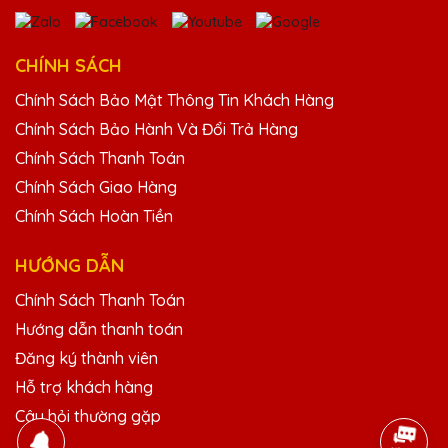
25/11/2025
Thiết kế kỷ niệm chương của Quà Tặng Pha
CHÍNH SÁCH
Lê QTG rất tinh tế và độc đáo. Rất hài lòng
với sản phẩm.
Chính Sách Bảo Mật Thông Tin Khách Hàng
Chính Sách Bảo Hành Và Đổi Trả Hàng
Chính Sách Thanh Toán
Đặng Thị Mỹ
Chính Sách Giao Hàng
25/11/2025
Chính Sách Hoàn Tiền
Chất lượng pha lê tại Quà Tặng Pha Lê QTG
rất tốt, thiết kế đẹp và độc đáo. Rất hài lòng
HƯỚNG DẪN
với sản phẩm.
Chính Sách Thanh Toán
Hướng dẫn thanh toán
Ngô Thị Mai
Đăng ký thành viên
25/11/2025
Hỗ trợ khách hàng
Thiết kế kỷ niệm chương của Quà Tặng Pha
Câu hỏi thường gặp
Lê QTG rất tinh tế và độc đáo. Rất hài lòng