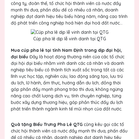
công ty, đoàn thể, tổ chức hội thành viên cả nước đẩy
mạnh thi đua, phấn đấu để có nhiều cá nhân, doanh
nghiệp đạt danh hiệu tiêu biểu hàng năm, nâng cao trình
độ phát triển công nghiệp hoá hiện đại hoá đất nước...
Cúp pha lê dịp lễ vinh danh tại QTG
Mua cúp pha lê tại tỉnh Nam Định trong dịp đại hội,
đại biểu
Đây là hoạt động thường niên của các tổ chức
đại hội đại biểu nhằm vinh danh các cá nhân và doanh
nghiệp tiêu biểu có thành tích xuất sắc trong tất cả các
lĩnh vực học tập, nghiên cứu, lao động sáng tạo, lưu trú
du lịch, lữ hành, ẩm thực, hướng dẫn du lịch; đồng thời
góp phần đẩy mạnh phong trào thi đua, không ngừng
nâng cao chất lượng dịch vụ, tính chuyên nghiệp, từng
bước xây dựng thương hiệu, góp phần thúc đẩy du lịch
phát triển thành ngành kinh tế mũi nhọn của đất nước.
Quà tặng Biểu Trưng Pha Lê QTG
cũng kêu gọi các tổ
chức hội thành viên cả nước đẩy mạnh thi đua, phấn đấu
để có nhiều cá nhân, doanh nghiệp đạt danh hiệu tiêu