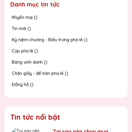
Danh mục tin tức
Khyến mại ()
Tin mới ()
Kỷ niệm chương - Biểu trưng pha lê ()
Cúp pha lê ()
Bảng vinh danh ()
Chặn giấy - để bàn pha lê ()
Đồng hồ ()
Tin tức nổi bật
Tại sao nên chọn mua